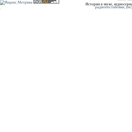
Истории в звуке, аудиосериа
радиопостановки, (не
0:00
0:00