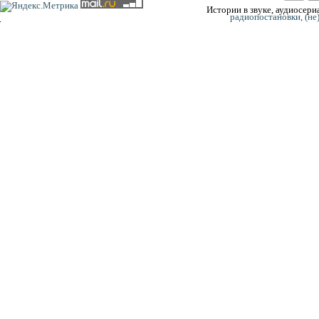
Истории в звуке, аудиосериа
радиопостановки, (не
0:00
0:00