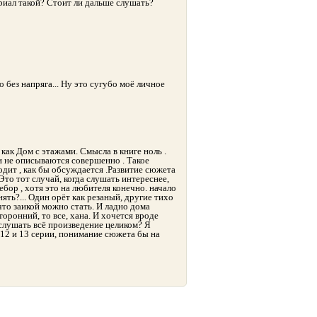
риал такой? Стоит ли дальше слушать?
 без напряга... Ну это сугубо моё личное
как Дом с этажами. Смысла в книге ноль .
ни не описываются совершенно . Такое
одит , как бы обсуждается .Развитие сюжета
 Это тот случай, когда слушать интереснее,
ебор , хотя это на любителя конечно. начало
ять?... Один орёт как резаный, другие тихо
 что заикой можно стать. И ладно дома
оронний, то все, хана. И хочется вроде
 слушать всё произведение целиком? Я
м 12 и 13 серии, понимание сюжета бы на