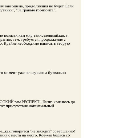
рия завершена, продолжения не будет. Если
утчики", "За гранью горизонта".
о показан нам мир таинственный,как в
скрытых тем, требуется продолжение с
ого. Крайне необходимо написать вторую
-то момент уже не слушаю а буквально
ВЫСОКИЙ вам РЕСПЕКТ ! Низко кланяюсь до
фект присутствия максимальный.
е...как говорится "не заходит" совершенно!
ия с места на место. Кое-как борясь со