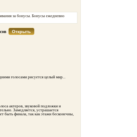
ивания за бонусы. Бонусы ежедневно
Открыть
усов
дними голосами рисуется целый мир...
олоса актеров, звуковой подложки и
тельно. Замедляется, устрашается
ет быть финала, так как этажи бесконечны,