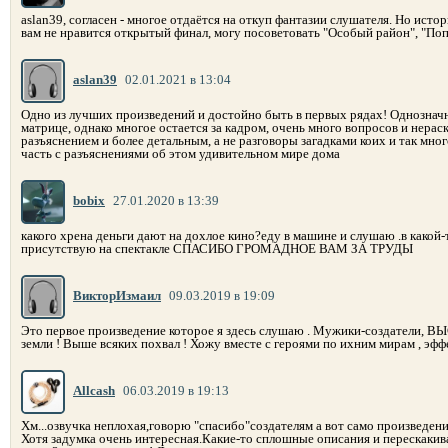
aslan39, согласен - многое отдаётся на откуп фантазии слушателя. Но исто
вам не нравится открытый финал, могу посоветовать "Особый район", "Поп
aslan39
02.01.2021 в 13:04
Одно из лучших произведений и достойно быть в первых рядах! Однозначн
матрице, однако многое остается за кадром, очень много вопросов и нера
разъяснением и более детальным, а не разговоры загадками коих и так мн
часть с разъяснениями об этом удивительном мире дома
bobix
27.01.2020 в 13:39
какого хрена деньги дают на дохлое кино?еду в машине и слушаю .в какой
присутствую на спектакле СПАСИБО ГРОМАДНОЕ ВАМ ЗА ТРУДЫ
ВикторИзмаил
09.03.2019 в 19:09
Это первое произведение которое я здесь слушаю . Мужики-создатели, 
земли ! Выше всяких похвал ! Хожу вместе с героями по ихним мирам , эф
Allcash
06.03.2019 в 19:13
Хм...озвучка неплохая,говорю "спасибо"создателям а вот само произведени
Хотя задумка очень интересная.Какие-то сплошные описания и перескакиван