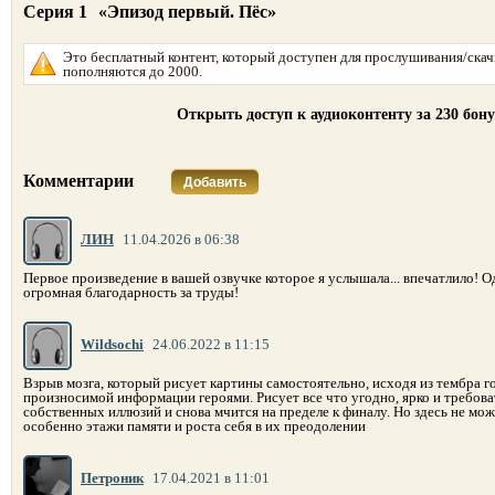
Серия 1
«Эпизод первый. Пёс»
Это бесплатный контент, который доступен для прослушивания/скач
пополняются до 2000.
Открыть доступ к аудиоконтенту за 230 бон
Комментарии
Добавить
ЛИН
11.04.2026 в 06:38
Первое произведение в вашей озвучке которое я услышала... впечатлило! О
огромная благодарность за труды!
Wildsochi
24.06.2022 в 11:15
Взрыв мозга, который рисует картины самостоятельно, исходя из тембра г
произносимой информации героями. Рисует все что угодно, ярко и требова
собственных иллюзий и снова мчится на пределе к финалу. Но здесь не мож
особенно этажи памяти и роста себя в их преодолении
Петроник
17.04.2021 в 11:01