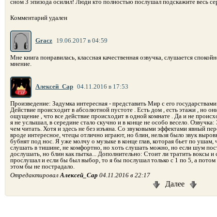
сном 3 эпизода осилил! Люди кто полностью послушал подскажите весь се
Комментарий удален
Gracz
19.06.2017 в 04:59
Мне книга понравилась, классная качественная озвучка, слушается спокойно
мнение.
Алексей_Сар
04.11.2016 в 17:53
Произведение: Задумка интересная - представить Мир с его государствами 
Действие происходит в абсолютной пустоте . Есть дом , есть этажи , но о
ощущение , что все действие происходит в одной комнате . Да и не происх
я не услышал, в середине стало скучно и в конце не особо весело. Озвучка:
чем читать. Хотя и здесь не без изъяна. Со звуковыми эффектами явный пер
вроде интересное, чтецы отлично играют, но блин, нельзя было звук выровн
бубнят под нос. Я уже молчу о музыке в конце глав, которая бьет по ушам,
слушать в тишине, не комфортно, но хоть слушать можно, но если шум пост
дослушать, но блин как пытка... Дополнительно: Стоит ли тратить воксы и
прослушал и если бы был выбор, то я бы послушал только с 1 по 5, а пото
этом бы не пострадало.
Отредактировал
Алексей_Сар
04.11.2016 в 22:17
Далее