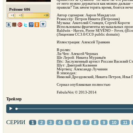
от него нужно держаться как можно дальше - 
правила? Так зачем терять время, боятся нечег
Рейтинг 686
Автор сценария: Аарон Макдауэлл
+1
+3
+10
Режиссёр: Петров Никита (Петроник)
Музыка: Анатолий Ставцев, Сергей Коротя
Использованы фрагменты музыкальных произв
Baldwin - Haven, Pierre SEVENO – Fever, ((
(Лицензия CC3.0/CC0 public domain)
Иллюстрация: Алексей Травкин
В ролях:
Ли Чен: Алексей Черных
Ше Лерой: Никита Муравьёв
Пёс: Заслуженный артист России Василий С
Шут: Дмитрий Калинин
Мертвец: Александр Лучинин
В эпизодах:
Николай Дроздовский, Никита Петров, Илья 
Сериал опубликован полностью
FabulaVox © 2013-2014
Трейлер
СЕРИИ
1
2
3
4
5
6
7
8
9
10
11