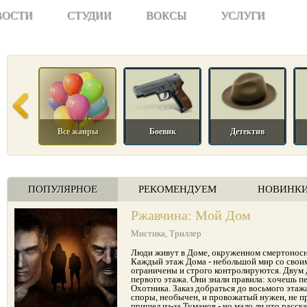
ВОСТИ
СТУДИИ
ВОКСЫ
УСЛУГИ
Все жанры
Боевик
Детектив
ПОПУЛЯРНОЕ
РЕКОМЕНДУЕМ
НОВИНК
Ржавчина: Мой Дом
Мистика
,
Триллер
Люди живут в Доме, окруженном смертоносн
Каждый этаж Дома - небольшой мир со свои
ограничены и строго контролируются. Двум 
первого этажа. Они знали правила: хочешь 
Охотника. Заказ добраться до восьмого этаж
споры, необычен, и провожатый нужен, не п
пришел из-за Туманов - но мало ли что расс