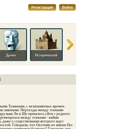
Регистрация
Войти
Драма
Исторический
Комедийный
Мелодрама
И
ыми Туманами, с незапамятных времен.
ми законами. Переходы между этажами
друзьям Ли и Ше пришлось уйти с родного
перемещаться между этажами - найми
а, даже о существовании которого идут
ростой. Говорили, что Охотник по имени Пес
казывают суеверные болтуны? Говорили, что