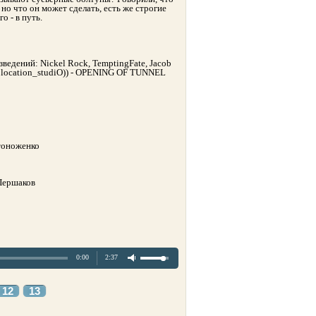
но что он может сделать, есть же строгие
о - в путь.
едений: Nickel Rock, TemptingFate, Jacob
Ecolocation_studiO)) - OPENING OF TUNNEL
тоноженко
Першаков
0:00
2:37
12
13