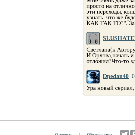
просто на отлично
эти переходы, кон
узнать, что же буд
КАК ТАК ТО?". За
SLUSHATE
Светлана(к Автор
И.Орлова,начать и
отложил?Что-то зд
Dpedan40
0
Ура новый сериал,
|
О проекте
Обратная связь