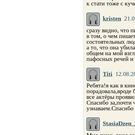
к стати тоже с куч
kristen
21.0
сразу видно, что 
в том, о чем пише
состоятельных люд
а то, что она убил
общем на мой взгл
пафосных речей и
Titi
12.08.2
Ребята!я как в ки
порадовала,вроде 
все актёры прояви
Спасибо за,почти 
узнаваем.Спасибо 
StasiaDzen_
Мне очень даже за