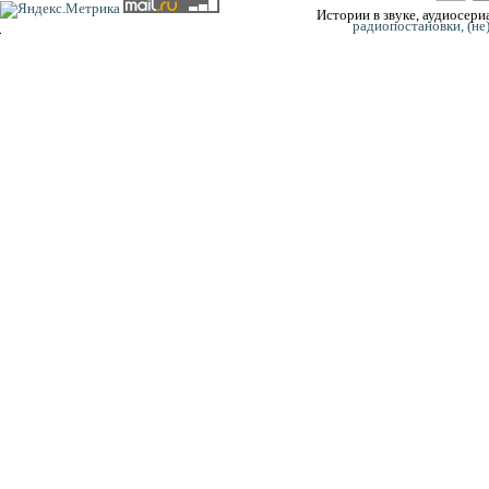
Истории в звуке, аудиосериа
радиопостановки, (не
0:00
0:00