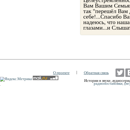
Вам Вашим Семьям
так "перешёл Вам 
себе!...Спасибо Ва
надеюсь, что наша
глазами...и Слышат
|
О проекте
Обратная связь
Истории в звуке, аудиосериа
радиопостановки, (не
0:00
0:00