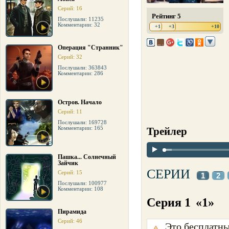
Серий: 16
Рейтинг 5
Послушали: 11235
Комментарии: 32
+1
+3
+10
Операция "Странник"
Серий: 32
Послушали: 363843
Комментарии: 286
Остров. Начало
Серий: 11
Послушали: 169728
Комментарии: 165
Трейлер
Пашка... Солнечный
Зайчик
СЕРИИ
Серий: 15
1
2
Послушали: 100977
Комментарии: 108
Серия 1
«1»
Пирамида
Серий: 46
Это бесплатны