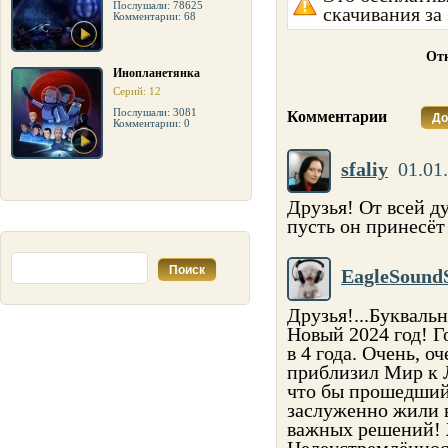
Послушали: 78625
скачивания за
Комментарии: 68
Отк
Инопланетянка
Серий: 12
Послушали: 3081
Комментарии
До
Комментарии: 0
sfaliy
01.01
Друзья! От всей д
пусть он принесёт
EagleSound
Друзья!...Букваль
Новый 2024 год! Г
в 4 года. Очень, о
приблизил Мир к 
что бы прошедший 
заслуженно жили в
важных решений! 
Целеустремлённос