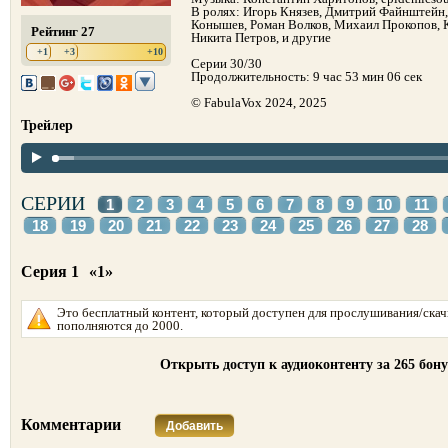
В ролях: Игорь Князев, Дмитрий Файнштейн,
Конышев, Роман Волков, Михаил Прокопов, 
Рейтинг 27
Никита Петров, и другие
+1
+3
+10
Серии 30/30
Продолжительность: 9 час 53 мин 06 сек
© FabulaVox 2024, 2025
Трейлер
СЕРИИ
1
2
3
4
5
6
7
8
9
10
11
18
19
20
21
22
23
24
25
26
27
28
Серия 1
«1»
Это бесплатный контент, который доступен для прослушивания/скач
пополняются до 2000.
Открыть доступ к аудиоконтенту за 265 бон
Комментарии
Добавить