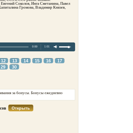
 Евгений Соколов, Инга Сметанина, Павел
Капиталина Громова, Владимир Князев,
0:00
1:01
12
13
14
15
16
17
29
30
ивания за бонусы. Бонусы ежедневно
Открыть
усов