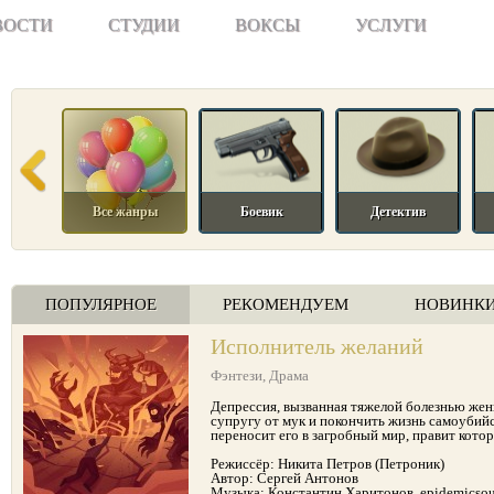
ВОСТИ
СТУДИИ
ВОКСЫ
УСЛУГИ
Все жанры
Боевик
Детектив
ПОПУЛЯРНОЕ
РЕКОМЕНДУЕМ
НОВИНК
Исполнитель желаний
Фэнтези
,
Драма
Депрессия, вызванная тяжелой болезнью жен
супругу от мук и покончить жизнь самоубий
переносит его в загробный мир, правит кот
Режиссёр: Никита Петров (Петроник)
Автор: Сергей Антонов
Музыка: Константин Харитонов, epidemicsou