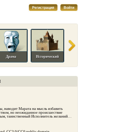
Регистрация
Войти
Драма
Исторический
Комедийный
Мелодрама
И
ы, наводит Марата на мысль избавить
ством, но неожиданное происшествие
орым, таинственный Исполнитель желаний…
nd, CC3.0/CC0 public domain.