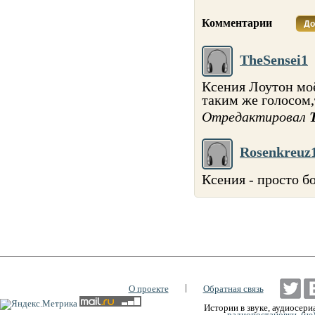
Комментарии
До
TheSensei1
Ксения Лоутон моё
таким же голосом,
Отредактировал
Rosenkreuz
Ксения - просто б
|
О проекте
Обратная связь
Истории в звуке, аудиосериа
радиопостановки, (не