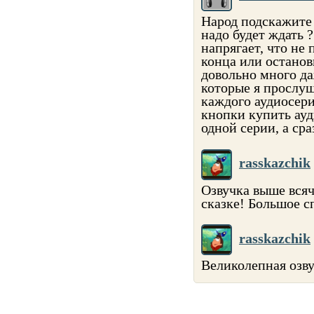
Народ подскажите 
надо будет ждать 
напрягает, что не
конца или останов
довольно много да
которые я прослуш
каждого аудиосери
кнопки купить ауд
одной серии, а ср
rasskazchik
Озвучка выше вся
сказке! Большое сп
rasskazchik
Великолепная озву