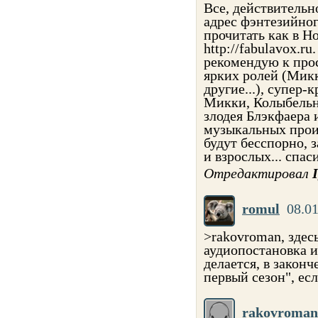
Все, действительн
адрес фэнтезийно
прочитать как в Но
http://fabulavox.r
рекомендую к прос
ярких ролей (Микк
другие...), супер
Микки, Колыбельн
злодея Блэкфаера 
музыкальных прои
будут бесспорно, 
и взрослых... спас
Отредактировал
romul
08.01
>rakovroman, здес
аудиопостановка и
делается, в закон
первый сезон", ес
rakovroman