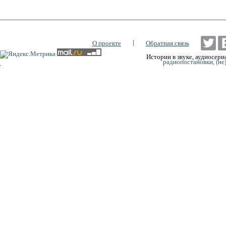
|
О проекте
Обратная связь
Истории в звуке, аудиосериа
радиопостановки, (не
0:00
0:00