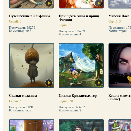
Путешествие в Эльфанию
Принцесса Анна и принц
Миссия Ласо
Филипп
Серий: 8
Серий: 3
Серий: 1
Послушали: 39278
Послушали: 17
Комментарии: 5
Комментарии: 
Послушали: 15789
Комментарии: 4
Сказки о важном
Сказки Кряжистых гор
Кошка с желт
(анонс)
Серий: 3
Серий: 20
Послушали: 8091
Послушали: 63282
Комментарии: 2
Комментарии: 2