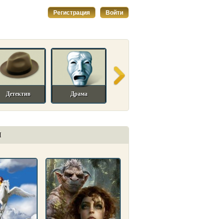
Регистрация
Войти
Детектив
Драма
Исторический
Комедийный
И