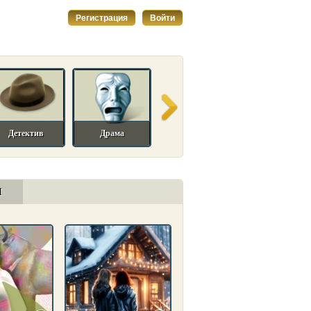
Регистрация
Войти
Детектив
Драма
Исторический
Мелодрама
И