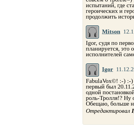
испытаний, где с
героических и ге
продолжить исто
Mitson
12.1
Igor, судя по перв
планируется, это 
исполнителей само
Igor
11.12.2
FabulaVox©! :-) :-
первый был 20.11.2
одной постановкой
роль-Тролля!? Ну о
Обещаю, больше нич
Отредактировал