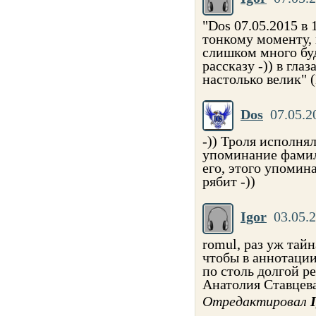
"Dos 07.05.2015 в 
тонкому моменту, 
слишком много буд
рассказу -)) в глаз
настолько велик" (Г
Dos
07.05.2
-)) Троля исполнял
упоминание фамили
его, этого упомина
рябит -))
Igor
03.05.
romul, раз уж тай
чтобы в аннотации
по столь долгой р
Анатолия Ставцева..
Отредактировал