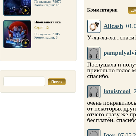
Послушали: 78670
Комментарии: 68
Комментарии
До
Инопланетянка
Allcash
01.
Серий: 12
Послушали: 3105
У-ха-ха-ха...спасиб
Комментарии: 0
pampulyalv
Послушала и полу
прикольно голос м
спасибо.
lotoistcool
очень понравилось
от некоторых друг
отчего сразу же п
бесплатен. спасиб
Igor
07.05.2