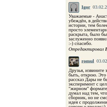
Igor
03.02.2
Уважаемые - Анаст
убеждён, в действ
истории, тем более
просто элементарн
раскрыта, было бы
заслуженно появил
:-) спасибо.
Отредактировал
romul
03.02
Друзья, извините 
быть, открою. Это
рассказ Дары не б
эксперимент с цел
"жирном" формате,
думал над тем, что
сборник, но не см
идея с продолжени
совсем о тролле=)