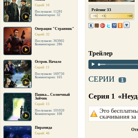
Серий: 16
Рейтинг 33
Послушали: 11281
Комментарии: 32
+1
+3
+10
Операция "Странник"
Серий: 32
Послушали: 363902
Комментарии: 286
Трейлер
Остров. Начало
Серий: 11
Послушали: 169750
СЕРИИ
Комментарии: 165
1
Серия 1
«Неу
Пашка... Солнечный
Зайчик
Серий: 15
Это бесплатны
Послушали: 101020
Комментарии: 108
скачивания за
Пирамида
Отк
Серий: 46