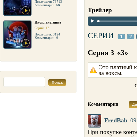
Послушали: 78713
Комментарии: 68
Трейлер
Инопланетянка
Серий: 12
СЕРИИ
Послушали: 3124
1
2
Комментарии: 0
Серия 3
«3»
Это платный к
за воксы.
О
Комментарии
До
FredBah
09
При покупке контен