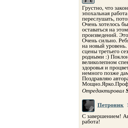
Грустно, что закон
эпохальная работ
переслушать, пото
Очень хотелось бы
оставаться на это
произведений. Это
Очень сильно. Реб
на новый уровень.
сцены третьего сез
родными :) Поклон
великолепном спек
здоровья и процве
немного позже дам
Поздравляю автора
Мощно.Ярко.Профе
Отредактировал
Петроник
С завершением! Ав
работа!