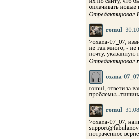
их по сайту, что б
оплачивать новые 
Отредактировал
romul
30.10
>oxana-07_07, изв
не так много, - н
почту, указанную 
Отредактировал
oxana-07_0
romul, ответила в
проблемы...тишин
romul
31.08
>oxana-07_07, нап
support@fabulanov
потраченное верне