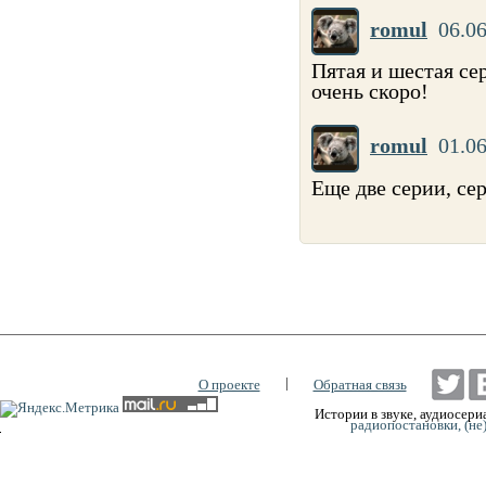
romul
06.06
Пятая и шестая се
очень скоро!
romul
01.06
Еще две серии, се
|
О проекте
Обратная связь
Истории в звуке, аудиосериа
радиопостановки, (не
0:00
0:00