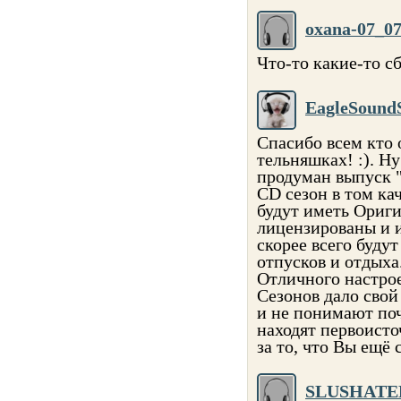
oxana-07_0
Что-то какие-то с
EagleSound
Спасибо всем кто 
тельняшках! :). Ну
продуман выпуск "
CD сезон в том кач
будут иметь Ориги
лицензированы и и
скорее всего буду
отпусков и отдых
Отличного настрое
Сезонов дало свой 
и не понимают поч
находят первоисто
за то, что Вы ещ
SLUSHATE