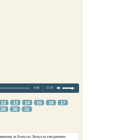
0:00
15:19
12
13
14
15
16
17
29
30
31
ивания за бонусы. Бонусы ежедневно