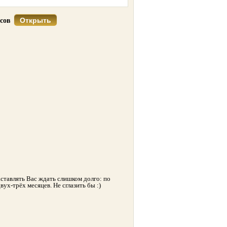
Открыть
усов
аставлять Вас ждать слишком долго: по
ух-трёх месяцев. Не сглазить бы :)