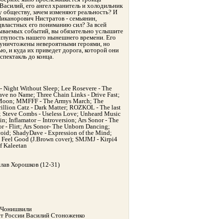
Василий, его ангел хранитель и холодильник
у обществу, зачем изменяют реальность? И
иканорович Нистратов - семьянин,
двластных его пониманию сил? За всей
ываемых событий, вы обязательно услышите
глупость нашего нынешнего времени. Его
 уничтожены невероятными героями, но
ю, и куда их приведет дорога, которой они
спектакль до конца.
 Night Without Sleep; Lee Rosevere - The
ave no Name; Three Chain Links - Drive Fast;
he Moon; MMFFF - The Armys March; The
rillion Catz - Dark Matter; ROZKOL - The last
ape; Steve Combs - Useless Love; Unheard Music
; Inflamator – Introversion; Ars Sonor - The
or - Flirt; Ars Sonor- The Unborn Dancing;
coid; ShadyDave - Expression of the Mind;
 Feel Good (J.Brown cover); SMJMJ - Kirpi4
of Kaleetan
слав Хорошков (12-31)
й Чонишвили
ст России Василий Стоноженко