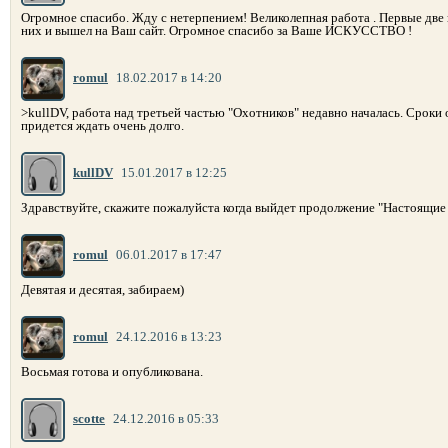
Огромное спасибо. Жду с нетерпением! Великолепная работа . Первые две 
них и вышел на Ваш сайт. Огромное спасибо за Ваше ИСКУССТВО !
romul
18.02.2017 в 14:20
>kullDV, работа над третьей частью "Охотников" недавно началась. Сроки 
придется ждать очень долго.
kullDV
15.01.2017 в 12:25
Здравствуйте, скажите пожалуйста когда выйдет продолжение "Настоящие
romul
06.01.2017 в 17:47
Девятая и десятая, забираем)
romul
24.12.2016 в 13:23
Восьмая готова и опубликована.
scotte
24.12.2016 в 05:33