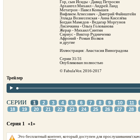
Гор, сын Исиды - Давид Петросян
Архангел Михаил - Андрей Ланд
Метатрон - Павел Конышев
Вифлием Агнесович - Дмитрий Файнштейн
Эллада Вознесенская - Анна Киселёва
Богдан Мамедов - Ведагар Моргунов
Лисичкина - Ольга Голованова
Жерар - Михаил Синтин
Сириус - Виктор Рудниченко
Афроний - Роман Волков
и другие
Иллюстрация: Анастасия Виноградова
Серии 31/31
Опубликован полностью
© FabulaVox 2016-2017
Трейлер
СЕРИИ
1
2
3
4
5
6
7
8
9
10
11
18
19
20
21
22
23
24
25
26
27
28
Серия 1
«1»
Это бесплатный контент, который доступен для прослушивания/скач