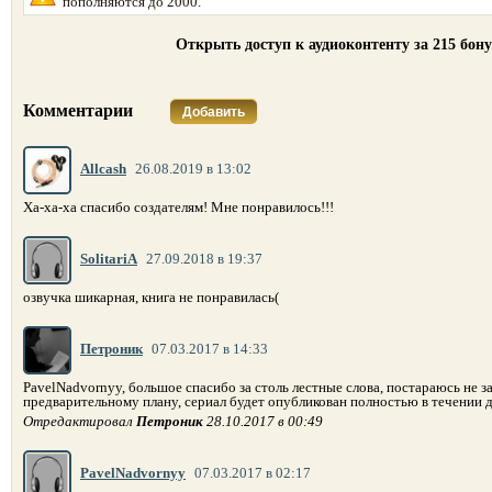
пополняются до 2000.
Открыть доступ к аудиоконтенту за 215 бон
Комментарии
Добавить
Allcash
26.08.2019 в 13:02
Ха-ха-ха спасибо создателям! Мне понравилось!!!
SolitariA
27.09.2018 в 19:37
озвучка шикарная, книга не понравилась(
Петроник
07.03.2017 в 14:33
PavelNadvornyy, большое спасибо за столь лестные слова, постараюсь не з
предварительному плану, сериал будет опубликован полностью в течении дв
Отредактировал
Петроник
28.10.2017 в 00:49
PavelNadvornyy
07.03.2017 в 02:17