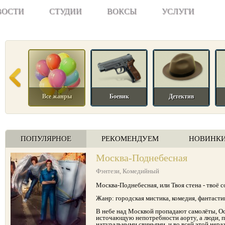
ВОСТИ
СТУДИИ
ВОКСЫ
УСЛУГИ
Все жанры
Боевик
Детектив
ПОПУЛЯРНОЕ
РЕКОМЕНДУЕМ
НОВИНК
Москва-Поднебесная
Фэнтези
,
Комедийный
Москва-Поднебесная, или Твоя стена - твоё 
Жанр: городская мистика, комедия, фантастик
В небе над Москвой пропадают самолёты, О
источающую непотребности аорту, а люди, 
натуральными свиньями, и во всей этой нера