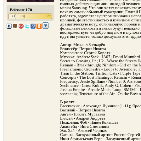
главных действующих лиц: молодой человек 
марки Samsung. Что они хотят показать этом
Рейтинг 170
почему самый обычный гражданин, Елисей Н
работяга, вдруг стал центром внимания непо
+1
+3
+10
иронией, фантастичностью и комизмом опис
драматическую ноту, обличающую пороки и 
фальшивые ценности и знаки будут нещадно
восторжествует ли добро над злом и глупость
идут, вы узнаете, только дослушав этот аудио
Автор: Михаил Бочкарёв
Режиссёр: Петров Никита
Композитор: Сергей Коротя
Музыка: Andrew Sack - IA07; David Mumford -
Secret to Growing Up; U2 - Where the Streets H
Remain - Breakthrough; Nihilore - Girl on t
Freeharmonic Orchestra - Loops to Aviemore; T
Train In the Station; Trillion Cats - Purple T
Concepts - The Lost Flamingo; Remain – Remain
Frequency; Jessie Spillane - Number 0; Ars Son
Seclorance - Gross Rubik; Andy G. Cohen - Pis
Joshua Empire - Arcade Music Loop; SMJMJ - I
sosznania; Temerature of the Air - On the Bow 
В ролях:
Рассказчик - Александр Лучинин (1-11); Яро
Василий - Петров Никита
Ангел - Никита Муравьёв
Елисей - Андрей Андреев
Полковник Фэб - Павел Конышев
Анастейд - Инга Сметанина
Эль Хай - Алексей Черных
Сатана - Заслуженный артист России Серге
Иван Афанасьевич Берг – Заслуженный арти