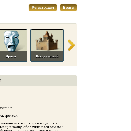
Регистрация
Войти
Драма
Исторический
Комедийный
Мелодрама
И
сознание
а, гротеск
станкинская башня превращается в
пьющие водку, оборачиваются самыми
зберихе явно прослеживается троица