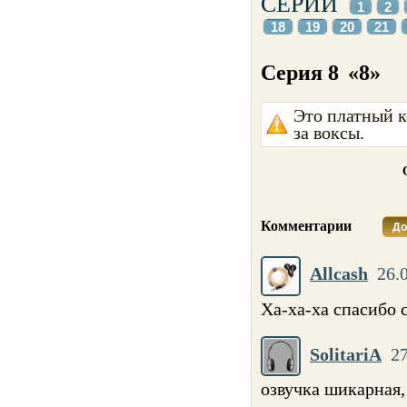
СЕРИИ
1
2
18
19
20
21
Серия 8
«8»
Это платный к
за воксы.
Комментарии
До
Allcash
26.
Ха-ха-ха спасибо 
SolitariA
27
озвучка шикарная,