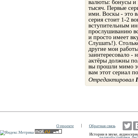
валюты: бонусы и 
тысяч. Первые сер
ими. Воскы - это 
серия стоит 1-2 во
вступительным инс
прослушиванию вс
и просто имеет вк
Слушать!). Столько
другие мои работы
заинтересовало - н
актёры должны пол
вы прошли мимо э
вам этот сериал по
Отредактировал
|
О проекте
Обратная связь
Истории в звуке, аудиосериа
радиопостановки, (не