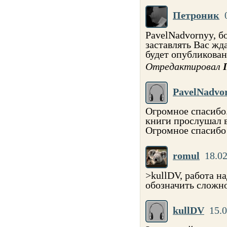
Петроник
PavelNadvornyy, б
заставлять Вас жд
будет опубликован
Отредактировал
PavelNadvo
Огромное спасибо.
книги прослушал в
Огромное спасиб
romul
18.02
>kullDV, работа н
обозначить сложно
kullDV
15.0