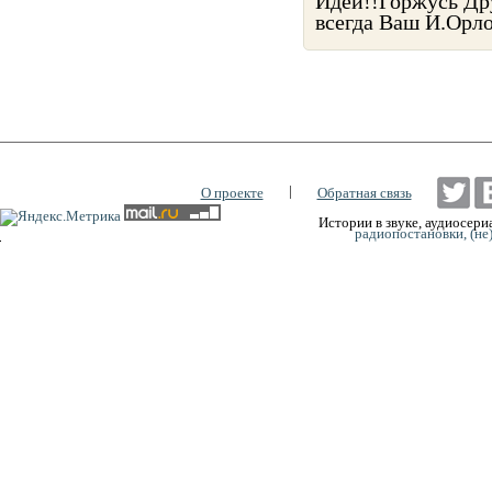
Идей!!Горжусь Др
всегда Ваш И.Орлов
|
О проекте
Обратная связь
Истории в звуке, аудиосериа
радиопостановки, (не
0:00
0:00