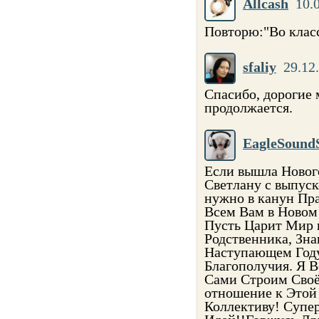
Allcash
10.
Повторю:"Во класс
sfaliy
29.12
Спасибо, дорогие
продолжается.
EagleSound
Если вышла Нового
Светлану с выпус
нужно в канун Пр
Всем Вам в Новом
Пусть Царит Мир 
Родственника, Зна
Наступающем Году
Благополучия. Я В
Сами Строим Своё
отношение к Этой
Коллективу! Супе