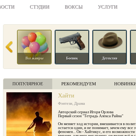
ВОСТИ
СТУДИИ
ВОКСЫ
УСЛУГИ
Все жанры
Боевик
Детектив
ПОПУЛЯРНОЕ
РЕКОМЕНДУЕМ
НОВИНК
Хайти
Фэнтези
,
Драма
Авторский сериал Игоря Орлова
Первый сезон "Тетрадь Алекса Райна"
Он меняет ход истории, вмешивается в полит
остается один, и не понимает, зачем ему все э
феномен... Он - Хайтикус, и его возможност
мирами, для него нет границ, он видит всё и с