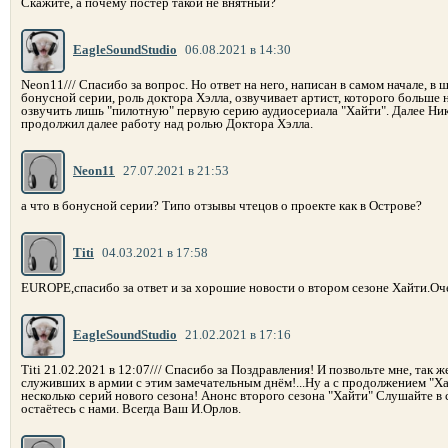
Скажите, а почему постер такой не внятный?
EagleSoundStudio
06.08.2021 в 14:30
Neon11/// Спасибо за вопрос. Но ответ на него, написан в самом начале, в 
бонусной серии, роль доктора Хэлла, озвучивает артист, которого больше
озвучить лишь "пилотную" первую серию аудиосериала "Хайти". Далее Ник
продолжил далее работу над ролью Доктора Хэлла.
Neon11
27.07.2021 в 21:53
а что в бонусной серии? Типо отзывы чтецов о проекте как в Острове?
Titi
04.03.2021 в 17:58
EUROPE,спасибо за ответ и за хорошие новости о втором сезоне Хайти.Оч
EagleSoundStudio
21.02.2021 в 17:16
Titi 21.02.2021 в 12:07/// Спасибо за Поздравления! И позвольте мне, так
служивших в армии с этим замечательным днём!...Ну а с продолжением "Хай
несколько серий нового сезона! Анонс второго сезона "Хайти" Слушайте в
остаётесь с нами. Всегда Ваш И.Орлов.