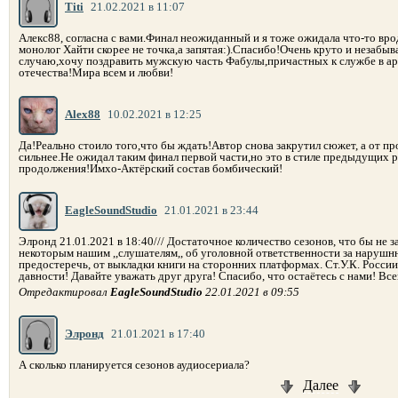
Titi
21.02.2021 в 11:07
Алекс88, согласна с вами.Финал неожиданный и я тоже ожидала что-то вр
монолог Хайти скорее не точка,а запятая:).Спасибо!Очень круто и незабы
случаю,хочу поздравить мужскую часть Фабулы,причастных к службе в ар
отечества!Мира всем и любви!
Alex88
10.02.2021 в 12:25
Да!Реально стоило того,что бы ждать!Автор снова закрутил сюжет, а от 
сильнее.Не ожидал таким финал первой части,но это в стиле предыдущих
продолжения!Имхо-Актёрский состав бомбический!
EagleSoundStudio
21.01.2021 в 23:44
Элронд 21.01.2021 в 18:40/// Достаточное количество сезонов, что бы не за
некоторым нашим ,,слушателям,, об уголовной ответственности за нарушнн
предостеречь, от выкладки книги на сторонних платформах. Ст.У.К. России 1
давности! Давайте уважать друг друга! Спасибо, что остаётесь с нами! Вс
Отредактировал
EagleSoundStudio
22.01.2021 в 09:55
Элронд
21.01.2021 в 17:40
А сколько планируется сезонов аудиосериала?
Далее