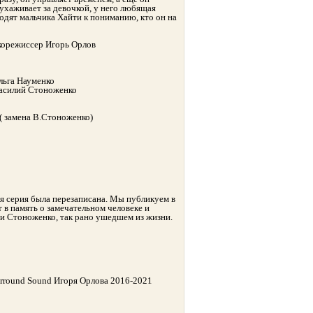
ухаживает за девочкой, у него любящая
одят мальчика Хайти к пониманию, кто он на
укорежиссер Игорь Орлов
льга Науменко
Василий Стоноженко
( замена В.Стоноженко)
ая серия была перезаписана. Мы публикуем в
 в память о замечательном человеке и
ии Стоноженко, так рано ушедшем из жизни.
urround Sound Игоря Орлова 2016-2021