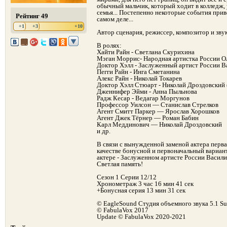
обычный мальчик, который ходит в колледж, 
семья... Постепенно некоторые события прив
Рейтинг 49
самом деле...
+1
+3
+10
Автор сценария, режиссер, композитор и зв
В ролях:
Хайти Райн - Светлана Скурихина
Мэган Моррис- Народная артистка России О
Доктор Хэлл - Заслуженный артист России 
Пегги Райн - Инга Сметанина
Алекс Райн - Николай Токарев
Доктор Хэлл Стюарт - Николай Дроздовский 
Дженнифер Эйми - Анна Пыльнова
Радж Кесар - Ведагар Моргунов
Профессор Уилсон — Станислав Стрелков
Агент Смитт Паркер — Ярослав Хорошков
Агент Джек Тёрнер — Роман Бабин
Карл Меддинович — Николай Дроздовский
и др.
В связи с вынужденной заменой актера перв
качестве бонусной и первоначальный вариант
актере - Заслуженном артисте России Васил
Светлая память!
Сезон 1 Серии 12/12
Хронометраж 3 час 16 мин 41 сек
+Бонусная серия 13 мин 31 сек
© EagleSound Студия объемного звука 5.1 S
© FabulaVox 2017
Update © FabulaVox 2020-2021