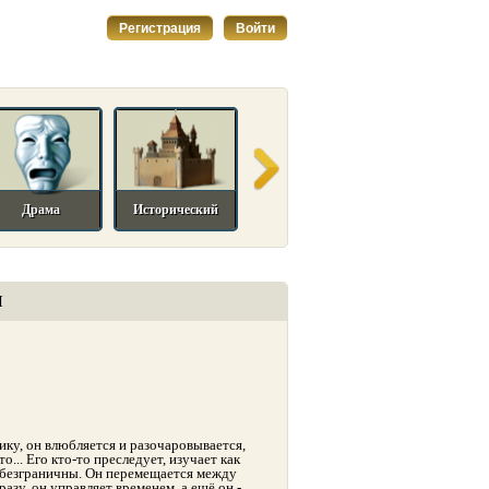
Регистрация
Войти
Драма
Исторический
Комедийный
Мелодрама
И
ику, он влюбляется и разочаровывается,
то... Его кто-то преследует, изучает как
и безграничны. Он перемещается между
разу, он управляет временем, а ещё он -