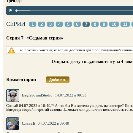
Трейлер
СЕРИИ
1
2
3
4
5
6
7
8
9
10
11
Серия 7
«Седьмая серия»
Это платный контент, который доступен для прослушивания/скачиван
Открыть доступ к аудиоконтенту за 4 вок
Комментарии
Добавить
EagleSoundStudio
14.07.2022 в 09:53
СлаваБ 04.07.2022 в 10:49/// А что бы Вы хотели увидеть на постере? По за
Впереди второй и третий сезоны :)...может они дополнят целостность того,
СлаваБ
04.07.2022 в 09:49