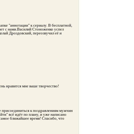
шапке "аннотации" к сериалу. В бесплатной,
 нет с нами.Василий Стоноженко успел
олай Дроздовский, переозвучил её и
ень нравится мне ваше творчество!
 же присоединиться к поздравлениям мужчин
ти" всё идёт по плану, и уже написано
 самое ближайшее время! Спасибо, что