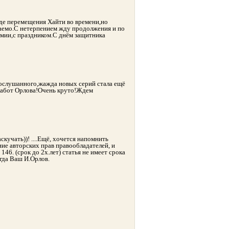
оде перемещения Хайти во времени,но
ваемо.С нетерпением жду продолжения и по
мии,с праздником.С днём защитника
прослушанного,жажда новых серий стала ещё
 работ Орлова!Очень круто!Ждем
скучать))! ....Ещё, хочется напомнить
ие авторских прав правообладателей, и
46. (срок до 2х.лет) статья не имеет срока
егда Ваш И.Орлов.