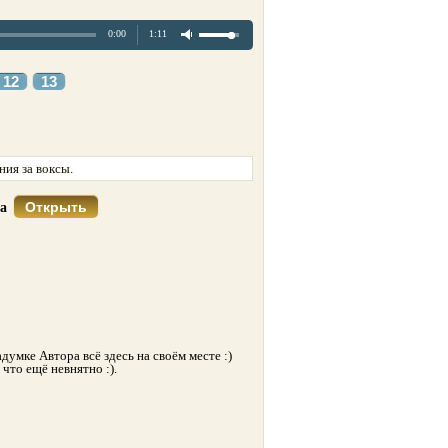
0:00
1:11
12
13
ия за воксы.
Открыть
са
думке Автора всё здесь на своём месте :)
 что ещё невнятно :).