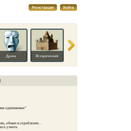
Регистрация
Войти
Драма
Исторический
Комедийный
Мелодрама
И
ушки одинаковые"
ь, обман и ограбление...
ись узнать.