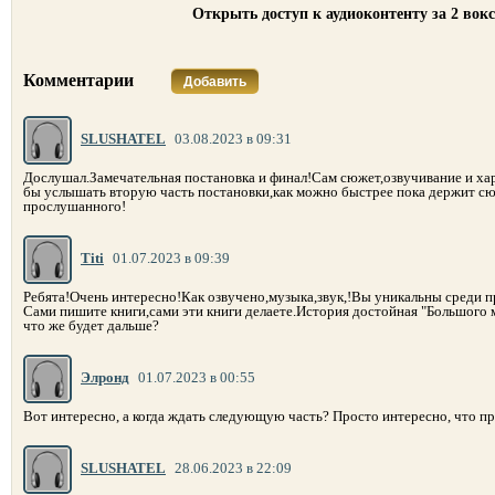
Открыть доступ к аудиоконтенту за 2 вок
Комментарии
Добавить
SLUSHATEL
03.08.2023 в 09:31
Дослушал.Замечательная постановка и финал!Сам сюжет,озвучивание и ха
бы услышать вторую часть постановки,как можно быстрее пока держит сю
прослушанного!
Titi
01.07.2023 в 09:39
Ребята!Очень интересно!Как озвучено,музыка,звук,!Вы уникальны среди п
Сами пишите книги,сами эти книги делаете.История достойная "Большого 
что же будет дальше?
Элронд
01.07.2023 в 00:55
Вот интересно, а когда ждать следующую часть? Просто интересно, что п
SLUSHATEL
28.06.2023 в 22:09