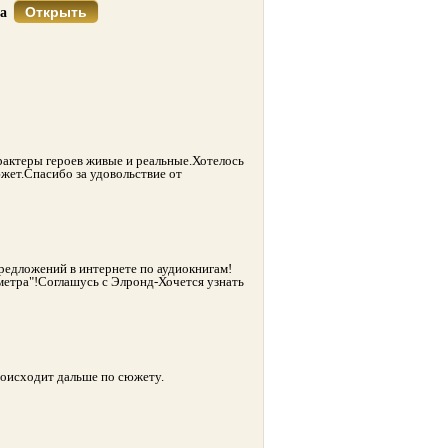
Открыть
са
рактеры героев живые и реальные.Хотелось
жет.Спасибо за удовольствие от
редложений в интернете по аудиокнигам!
метра"!Соглашусь с Элронд-Хочется узнать
роисходит дальше по сюжету.