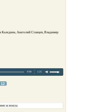
тя Каледина, Анатолий Ставцев, Владимир
0:00
1:21
12
ия за воксы.