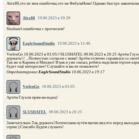
Alex88,это не моя ошибочка,это на ФабулаНова!.Однако быстро закончилас
Alex88
19.06.2023 в 10:29
Slushatel-ошибочка с прогнозом!
EagleSoundStudio
10.06.2023 в 13:46
VselenGo 10.06.2023 в 03:05///SLUSHATEL 09.06.2023 в 20:25 Артём Глухо
держать/// ...Полностью согласен с вами! Артём отлично справился со сво
Так же и Карина и Михаил! И как я уже сказал, ребята наделили героев ха
будет ещё интереснее! Слушайте и вы не пожалеете!
Отредактировал
EagleSoundStudio
10.06.2023 в 19:17
VselenGo
10.06.2023 в 03:05
Артём Глухов прям молодец!
SLUSHATEL
09.06.2023 в 20:25
Замечательно.Так держать!Логическим путём вычислил,что перед выходн
серии:).Спасибо.Будем слушать!