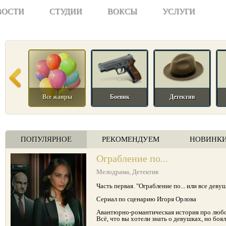
ВОСТИ
СТУДИИ
ВОКСЫ
УСЛУГИ
Все жанры
Боевик
Детектив
ПОПУЛЯРНОЕ
РЕКОМЕНДУЕМ
НОВИНК
Ограбление по...
Мелодрама
,
Детектив
Часть первая. "Ограбление по... или все дев
Сериал по сценарию Игоря Орлова
Авантюрно-романтическая история про любов
Всё, что вы хотели знать о девушках, но боял