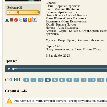
В ролях:
Юлия - Карина Стрелкова
Рейтинг 33
Стас - Михаил Щербинин
Кирилл - Артём Глухов
+1
+3
+10
Отчим Юлии - Алексей Конкин
Мама Юлии - Ольга Мачулина
Валентина - Инна Цехановская
Юрий - Никита Петров
Натаха - Анна Пыльнова
А также - Сергей Конаков, Игорь Орлов, Нас
Демченко
Музыка: Игорь Орлов, Владимир Демченко
Серии 12/12
Продолжительность: 3 час 51 мин 57 сек
© FabulaVox 2023
Трейлер
СЕРИИ
1
2
3
4
5
6
7
8
9
10
11
Серия 4
«4»
Это платный контент, который доступен для прослушивания/скачиван