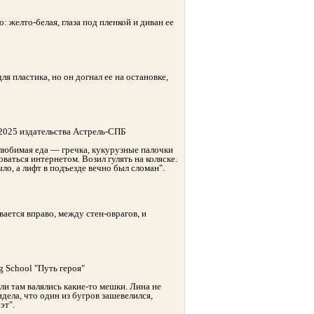
: желто-белая, глаза под пленкой и диван ее
я пластика, но он догнал ее на остановке,
2025 издательства Астрель-СПБ
 любимая еда — гречка, кукурузные палочки
оваться интернетом. Возил гулять на коляске.
ыло, а лифт в подъезде вечно был сломан".
ивается вправо, между стен-оврагов, и
g School "Путь героя"
 ли там валялись какие-то мешки. Лина не
идела, что один из бугров зашевелился,
эт".