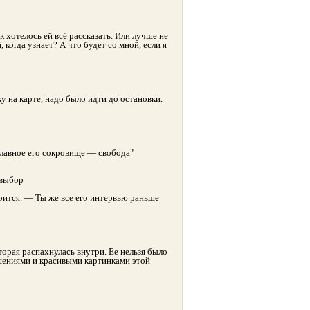
к хотелось ей всё рассказать. Или лучше не
, когда узнает? А что будет со мной, если я
у на карте, надо было идти до остановки.
главное его сокровище — свобода"
 выбор
рится. — Ты же все его интервью раньше
торая распахнулась внутри. Ее нельзя было
ошениями и красивыми картинками этой