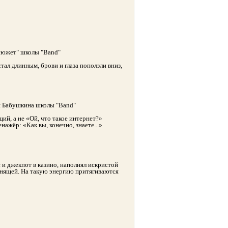
сюжет" школы "Band"
стал длинным, брови и глаза поползли вниз,
я Бабушкина школы "Band"
ий, а не «Ой, что такое интернет?»
нажёр: «Как вы, конечно, знаете...»
и джекпот в казино, наполнял искристой
анящей. На такую энергию притягиваются