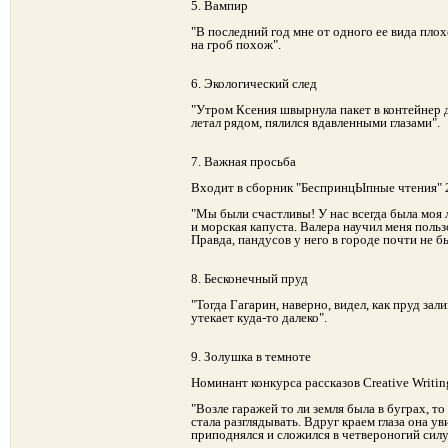
5. Вампир
"В последний год мне от одного ее вида плохо
на гроб похож".
6. Экологический след
"Утром Ксения швырнула пакет в контейнер дл
летал рядом, пялился вдавленными глазами".
7. Важная просьба
Входит в сборник "БеспринцЫпные чтения" 
"Мы были счастливы! У нас всегда была моя
и морская капуста. Валера научил меня польз
Правда, пандусов у него в городе почти не б
8. Бесконечный пруд
"Тогда Гагарин, наверно, видел, как пруд зал
утекает куда-то далеко".
9. Золушка в темноте
Номинант конкурса рассказов Creative Writin
"Возле гаражей то ли земля была в буграх, то
стала разглядывать. Вдруг краем глаза она ув
приподнялся и сложился в четвероногий силу