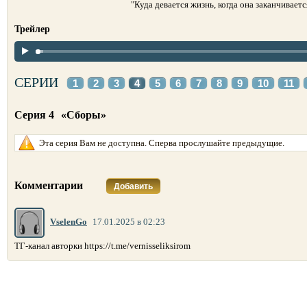
"Куда девается жизнь, когда она заканчиваетс
Трейлер
СЕРИИ
1
2
3
4
5
6
7
8
9
10
11
Серия 4
«Сборы»
Эта серия Вам не доступна. Сперва прослушайте предыдущие.
Комментарии
Добавить
VselenGo
17.01.2025 в 02:23
ТГ-канал авторки https://t.me/vernisseliksirom