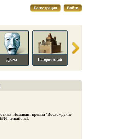
Регистрация
Войти
Драма
Исторический
Комедийный
Мелодрама
И
ивотных. Номинант премии "Восхождение"
N-international.