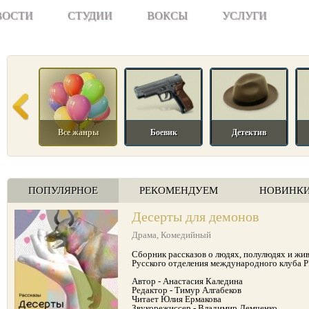
ВОСТИ
СТУДИИ
ВОКСЫ
УСЛУГИ
Все жанры
Боевик
Детектив
ПОПУЛЯРНОЕ
РЕКОМЕНДУЕМ
НОВИНК
Десерты для демонов
Драма
,
Комедийный
Сборник рассказов о людях, полулюдях и ж
Русского отделения международного клуба PE
Автор - Анастасия Каледина
Редактор - Тимур Алгабеков
Читает Юлия Ермакова
Звукорежиссер - Владимир Демченко