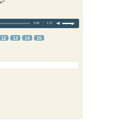
я?"
0:00
1:53
12
13
14
15