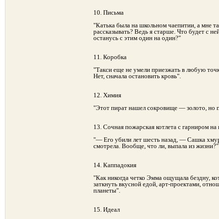
10. Письма
"Катька была на школьном чаепитии, а мне та
рассказывать? Ведь я старше. Что будет с ней
останусь с этим один на один?"
11. Коробка
"Такси еще не умели приезжать в любую точк
Нет, сначала остановить кровь".
12. Химия
"Этот пират нашел сокровище — золото, но 
13. Сочная пожарская котлета с гарниром на
"— Его убили лет шесть назад, — Сашка хму
смотрела. Вообще, что ли, выпала из жизни?"
14. Каппадокия
"Как никогда четко Эмма ощущала бездну, ко
заткнуть вкусной едой, арт-проектами, отн
планеты".
15. Идеал