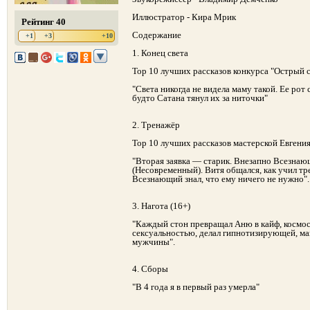
Иллюстратор - Кира Мрик
Рейтинг 40
Содержание
+1
+3
+10
1. Конец света
Top 10 лучших рассказов конкурса "Острый 
"Света никогда не видела маму такой. Ее рот 
будто Сатана тянул их за ниточки"
2. Тренажёр
Top 10 лучших рассказов мастерской Евгени
"Вторая заявка — старик. Внезапно Всезнающ
(Несовременный). Витя общался, как учил тре
Всезнающий знал, что ему ничего не нужно".
3. Нагота (16+)
"Каждый стон превращал Аню в кайф, космос 
сексуальностью, делал гипнотизирующей, м
мужчины".
4. Сборы
"В 4 года я в первый раз умерла"