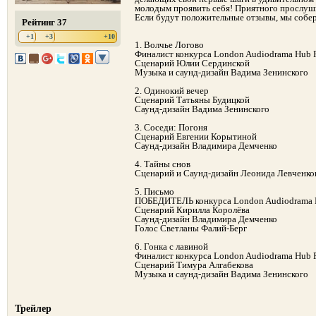
молодым проявить себя! Приятного прослуши
Если будут положительные отзывы, мы собе
Рейтинг 37
+1
+3
+10
1. Волчье Логово
Финалист конкурса London Audiodrama Hub P
Сценарий Юлии Сердинской
Музыка и саунд-дизайн Вадима Зенинского
2. Одинокий вечер
Сценарий Татьяны Будицкой
Саунд-дизайн Вадима Зенинского
3. Соседи: Погоня
Сценарий Евгении Корытиной
Саунд-дизайн Владимира Демченко
4. Тайны снов
Сценарий и Саунд-дизайн Леонида Левченко
5. Письмо
ПОБЕДИТЕЛЬ конкурса London Audiodrama H
Сценарий Кирилла Королёва
Саунд-дизайн Владимира Демченко
Голос Светланы Фалий-Берг
6. Гонка с лавиной
Финалист конкурса London Audiodrama Hub P
Сценарий Тимура Алгабекова
Музыка и саунд-дизайн Вадима Зенинского
Трейлер