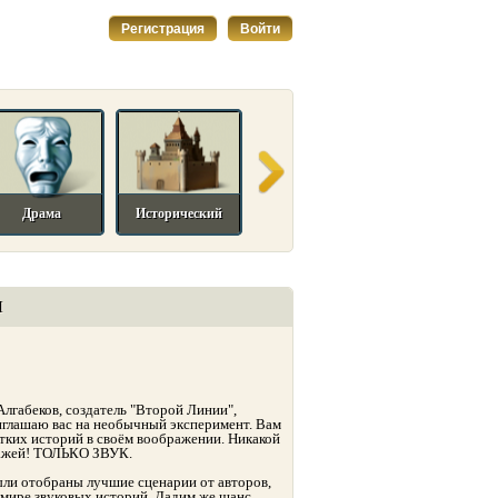
Регистрация
Войти
Драма
Исторический
Комедийный
Мелодрама
И
лгабеков, создатель "Второй Линии",
риглашаю вас на необычный эксперимент. Вам
тких историй в своём воображении. Никакой
нажей! ТОЛЬКО ЗВУК.
ли отобраны лучшие сценарии от авторов,
 мире звуковых историй. Дадим же шанс