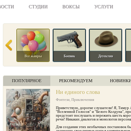
ВОСТИ
СТУДИИ
ВОКСЫ
УСЛУГИ
Все жанры
Боевик
Детектив
ПОПУЛЯРНОЕ
РЕКОМЕНДУЕМ
НОВИНК
Ни единого слова
Фэнтези
,
Приключения
Приветствую, дорогие слушатели! Я, Тимур А
"Вселенной Голосов" и "Белого Колдуна", п
предстоит послушать и пережить шесть коро
речи! Никаких диалогов и монологов персо
Для создания этих необычных постановок бы
делающих свои первые шаги в удивительном