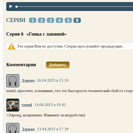
СЕРИИ
1
2
3
4
5
6
Серия 6
«Гонка с лавиной»
Эта серия Вам не доступна. Сперва прослушайте предыдущие.
Комментарии
Добавить
Элронд
26.04.2025 в 15:10
romul, простите, я понимаю, что это был просто технический сбой со стор
romul
14.04.2025 в 10:42
>Элронд, исправлено. Извините за неудобства)
Элронд
13.04.2025 в 17:39