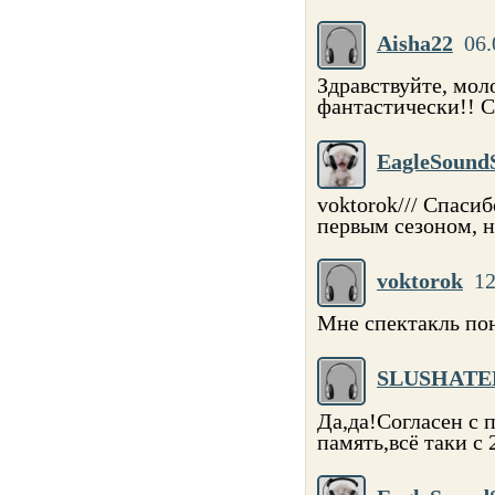
Aisha22
06.
Здравствуйте, мол
фантастически!! 
EagleSound
voktorok/// Спаси
первым сезоном, на
voktorok
12
Мне спектакль пон
SLUSHATE
Да,да!Согласен с
память,всё таки с