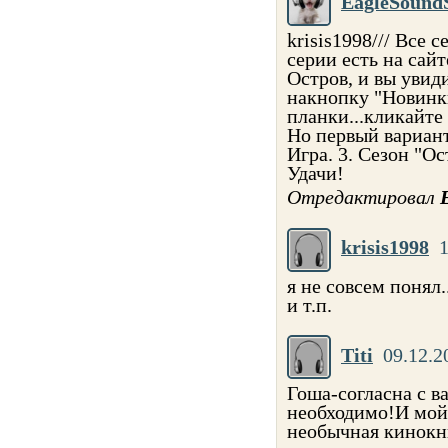
EagleSound
krisis1998/// Все 
серии есть на сай
Остров, и вы увиди
накнопку "Новинки
планки...кликайте 
Но первый вариант
Игра. 3. Сезон "О
Удачи!
Отредактировал
krisis1998
1
я не совсем понял.
и т.п.
Titi
09.12.2
Гоша-согласна с в
необходимо!И мой
необычная кинокн