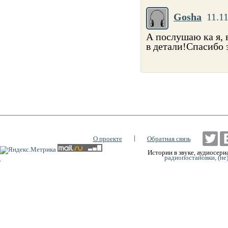
Gosha
11.1
А послушаю ка я, 
в детали!Спасибо 
|
О проекте
Обратная связь
Истории в звуке, аудиосериа
радиопостановки, (не
0:00
0:00