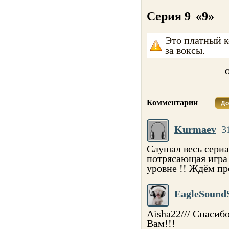
Серия 9
«9»
Это платный к
за воксы.
О
Комментарии
До
Kurmaev
3
Слушал весь сериа
потрясающая игра 
уровне !! Ждём пр
EagleSound
Aisha22/// Спасиб
Вам!!!