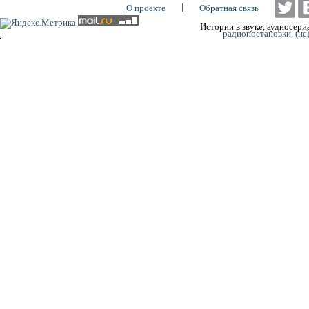
|
О проекте
Обратная связь
Истории в звуке, аудиосериа
радиопостановки, (не
0:00
0:00