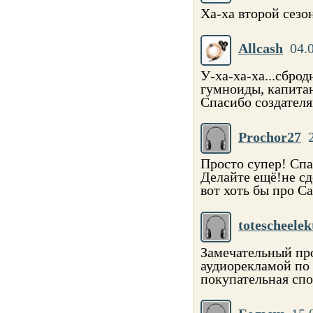
Ха-ха второй сезо
Allcash
04.
У-ха-ха-ха...сбро
гумноиды, капитан
Спасибо создателя
Prochor27
Просто супер! Спа
Делайте ещё!не сд
вот хоть бы про С
totescheelek
Замечательный пр
аудиорекламой по 
покупательная спо