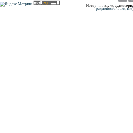
Истории в звуке, аудиосериа
радиопостановки, (не
0:00
0:00