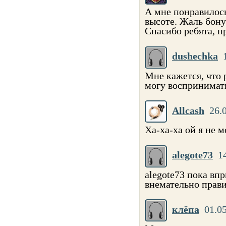
А мне понравилось
высоте. Жаль бону
Спасибо ребята, пр
dushechka
Мне кажется, что 
могу воспринимать
Allcash
26.
Ха-ха-ха ой я не м
alegote73
1
alegote73 пока вп
внемательно прави
клёпа
01.0