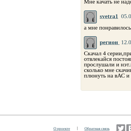
Мне качать не над
svetra1
05.
а мне понравилось.....
регион
12.
Скачал 4 серии,пр
отвлекайся постоян
прослушали и нэт.
сколько мне скачи
плюнуть на вАС и 
|
О проекте
Обратная связь