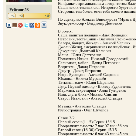
Конфликт с криминальным авторитетом Вале
Саши неких темных сил. Непросто будет пов
Рейтинг 53
Стороны, тем более, если тебя самого называ
+1
+3
+10
По сценарию Алексея Винокурова "Мрак с 
Звукорежиссер - Владимир Демченко
В ролях:
Саша, капитан полиции - Илья Воеводин
Петрович, тесть Саши - Василий Стоноженко
Валера, бандит, Жихарь - Алексей Черных
Джоан (Женя), американская полицейская - 
Дежурный - Дмитрий Калинин
Маша - Юлия Дегтяренко
Полковник Ильин - Николай Дроздовский
Селиванов, майор - Давид Петросян
Водитель - Давид Петросян
Драугр - Давид Петросян
Игорь Бусоедов - Алексей Сафонов
Юхашка - Никита Муравьёв
Татьяна, голем - Юлия Шарапова
Лулу, Первый вампир - Виктор Рудниченко
Маржана, секретарша - Анна Гуляренко
Игва, слуга Лиха - Михаил Синтин
Сварог Иванович - Анатолий Ставцев
Музыка - Анатолий Ставцев
Иллюстрация - Олег Шулепов
Сезон 2/2
Первый сезон (1-15) Серии 15/15
Продолжительность: 7 час 07 мин 56 сек
Второй сезон (16-30) Серии 15/15
Продолжительность: 6 час 43 мин 45 сек