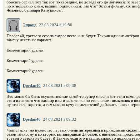
бросать сериал, вот так вот по середине, не доведя его до логического за
по отношению к нам, вашим подписчикам. Так что" Хотим фильму, хотим ф
Человек с бульвара Капуцинов".
Элронд
23.03.2024 в 19:50
Dpedan40, третьего сезона скорее всего и не будет. Так как один из актёро
замену искать не вариант.
Комментарий удален
Комментарий удален
Комментарий удален
Dpedan40
24.08.2021 в 09:38
Это могло бы быть осуществление какой-то супер миссии вот этим вампиро
этом из-за того что вампир взял в заложники но его спасает полковник и во
ну это если коротко, а там можно кучу приключений добавить, новых герое
Dpedan40
24.08.2021 в 09:32
>romul конечно нужно, во первых очень интересный и прикольный сюжет,
сезон точно, ну а во вторых вы завершили 2й сезон, с намёком на продолже
третьего сезона не будет ;)! Так что если это в ваших силах то подкиньте