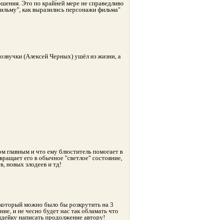
вершения. Это по крайней мере не справедливо
ильму", как выразились персонажи фильма"
в озвучки (Алексей Черных) ушёл из жизни, а
м главным и что ему блюститель помогает в
звращает его в обычное "светлое" состояние,
в, новых злодеев и тд!
 который можно было бы розкрутить на 3
ние, и не чесно будет нас так обламать что
 индейку написать продолжение автору!