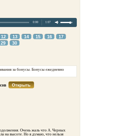
0:00
1:07
12
13
14
15
16
17
29
30
ивания за бонусы. Бонусы ежедневно
Открыть
усов
одолжения. Очень жаль что А. Черных
ыла на высоте. Но я думаю, что нельзя