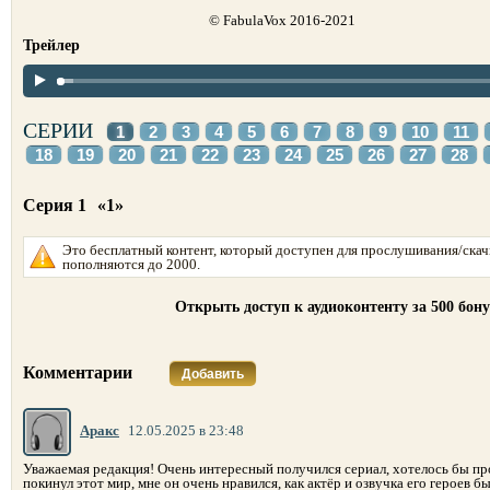
© FabulaVox 2016-2021
Трейлер
СЕРИИ
1
2
3
4
5
6
7
8
9
10
11
18
19
20
21
22
23
24
25
26
27
28
Серия 1
«1»
Это бесплатный контент, который доступен для прослушивания/скач
пополняются до 2000.
Открыть доступ к аудиоконтенту за 500 бон
Комментарии
Добавить
Аракс
12.05.2025 в 23:48
Уважаемая редакция! Очень интересный получился сериал, хотелось бы пр
покинул этот мир, мне он очень нравился, как актёр и озвучка его героев б