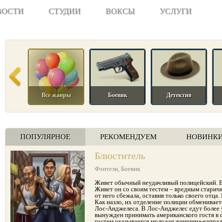
ВОСТИ
СТУДИИ
ВОКСЫ
УСЛУГИ
Все жанры
Боевик
Детектив
ПОПУЛЯРНОЕ
РЕКОМЕНДУЕМ
НОВИНК
Блюститель
Фэнтези
,
Боевик
Живет обычный неудачливый полицейский. Ем
Живет он со своим тестем – вредным старич
от него сбежала, оставив только своего отца. 
Как назло, их отделение полиции обменивает
Лос-Анджелеса. В Лос-Анджелес едут более 
вынужден принимать американского гостя в 
гостем оказывается молодая женщина-капрал,