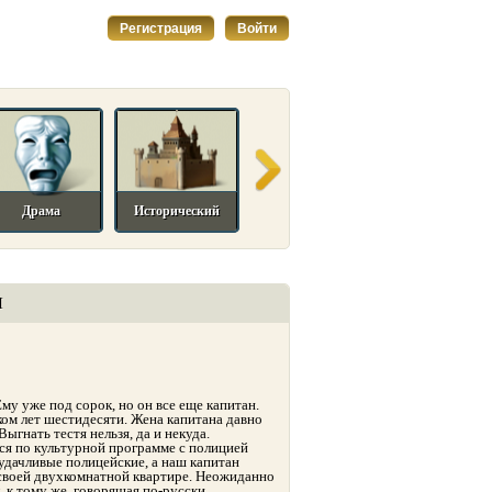
Регистрация
Войти
Драма
Исторический
Комедийный
Мелодрама
И
у уже под сорок, но он все еще капитан.
ком лет шестидесяти. Жена капитана давно
Выгнать тестя нельзя, да и некуда.
ся по культурной программе с полицией
удачливые полицейские, а наш капитан
своей двухкомнатной квартире. Неожиданно
 к тому же, говорящая по-русски.