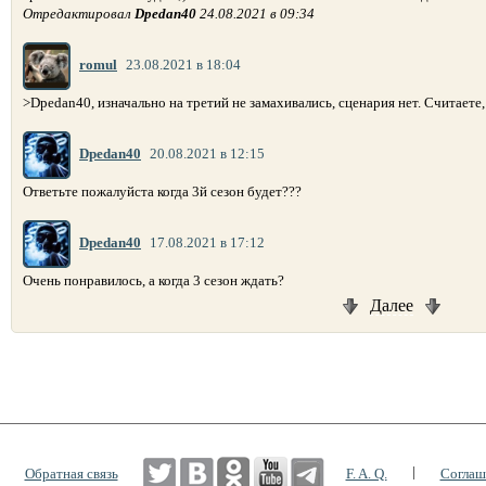
Отредактировал
Dpedan40
24.08.2021 в 09:34
romul
23.08.2021 в 18:04
>Dpedan40, изначально на третий не замахивались, сценария нет. Считает
Dpedan40
20.08.2021 в 12:15
Ответьте пожалуйста когда 3й сезон будет???
Dpedan40
17.08.2021 в 17:12
Очень понравилось, а когда 3 сезон ждать?
Далее
|
|
Обратная связь
F. A. Q.
Соглаш