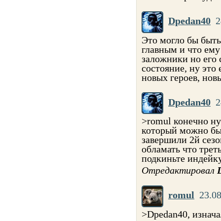
Dpedan40
2
Это могло бы быть
главным и что ему
заложники но его 
состояние, ну это
новых героев, новы
Dpedan40
2
>romul конечно ну
который можно был
завершили 2й сезо
обламать что треть
подкиньте индейку
Отредактировал
romul
23.08
>Dpedan40, изнача