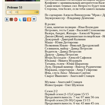
Конфликт с криминальным авторитетом Вале
Саши неких темных сил. Непросто будет пов
Рейтинг 53
Стороны, тем более, если тебя самого называ
+1
+3
+10
По сценарию Алексея Винокурова "Мрак с 
Звукорежиссер - Владимир Демченко
В ролях:
Саша, капитан полиции - Илья Воеводин
Петрович, тесть Саши - Василий Стоноженко
Валера, бандит, Жихарь - Алексей Черных
Джоан (Женя), американская полицейская - 
Дежурный - Дмитрий Калинин
Маша - Юлия Дегтяренко
Полковник Ильин - Николай Дроздовский
Селиванов, майор - Давид Петросян
Водитель - Давид Петросян
Драугр - Давид Петросян
Игорь Бусоедов - Алексей Сафонов
Юхашка - Никита Муравьёв
Татьяна, голем - Юлия Шарапова
Лулу, Первый вампир - Виктор Рудниченко
Маржана, секретарша - Анна Гуляренко
Игва, слуга Лиха - Михаил Синтин
Сварог Иванович - Анатолий Ставцев
Музыка - Анатолий Ставцев
Иллюстрация - Олег Шулепов
Сезон 2/2
Первый сезон (1-15) Серии 15/15
Продолжительность: 7 час 07 мин 56 сек
Второй сезон (16-30) Серии 15/15
Продолжительность: 6 час 43 мин 45 сек