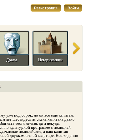
Регистрация
Войти
Драма
Исторический
Комедийный
Мелодрама
И
у уже под сорок, но он все еще капитан.
ком лет шестидесяти. Жена капитана давно
Выгнать тестя нельзя, да и некуда.
ся по культурной программе с полицией
удачливые полицейские, а наш капитан
своей двухкомнатной квартире. Неожиданно
 к тому же, говорящая по-русски.