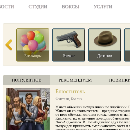
ВОСТИ
СТУДИИ
ВОКСЫ
УСЛУГИ
Все жанры
Боевик
Детектив
ПОПУЛЯРНОЕ
РЕКОМЕНДУЕМ
НОВИНК
Блюститель
Фэнтези
,
Боевик
Живет обычный неудачливый полицейский. Ем
Живет он со своим тестем – вредным старич
от него сбежала, оставив только своего отца. 
Как назло, их отделение полиции обменивает
Лос-Анджелеса. В Лос-Анджелес едут более 
вынужден принимать американского гостя в 
гостем оказывается молодая женщина-капрал,