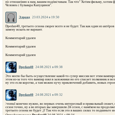
по отношению к нам, вашим подписчикам. Так что" Хотим фильму, хотим ф
Человек с бульвара Капуцинов".
Элронд
23.03.2024 в 19:50
Dpedan40, третьего сезона скорее всего и не будет. Так как один из актёро
замену искать не вариант.
Комментарий удален
Комментарий удален
Комментарий удален
Dpedan40
24.08.2021 в 09:38
Это могло бы быть осуществление какой-то супер миссии вот этим вампиро
этом из-за того что вампир взял в заложники но его спасает полковник и во
ну это если коротко, а там можно кучу приключений добавить, новых герое
Dpedan40
24.08.2021 в 09:32
>romul конечно нужно, во первых очень интересный и прикольный сюжет,
сезон точно, ну а во вторых вы завершили 2й сезон, с намёком на продолже
третьего сезона не будет ;)! Так что если это в ваших силах то подкиньте
Отредактировал
Dpedan40
24.08.2021 в 09:34