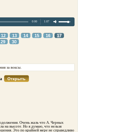
0:00
1:07
12
13
14
15
16
17
29
30
ия за воксы.
Открыть
са
одолжения. Очень жаль что А. Черных
ыла на высоте. Но я думаю, что нельзя
вершения. Это по крайней мере не справедливо