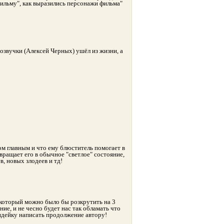
ильму", как выразились персонажи фильма"
в озвучки (Алексей Черных) ушёл из жизни, а
м главным и что ему блюститель помогает в
звращает его в обычное "светлое" состояние,
в, новых злодеев и тд!
 который можно было бы розкрутить на 3
ние, и не чесно будет нас так обламать что
 индейку написать продолжение автору!