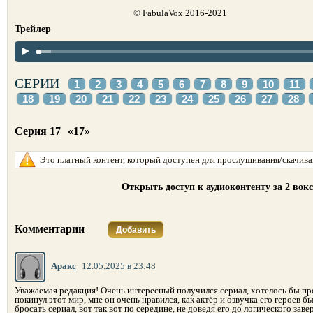
© FabulaVox 2016-2021
Трейлер
СЕРИИ
1
2
3
4
5
6
7
8
9
10
11
18
19
20
21
22
23
24
25
26
27
28
Серия 17
«17»
Это платный контент, который доступен для прослушивания/скачиван
Открыть доступ к аудиоконтенту за 2 вок
Комментарии
Добавить
Аракс
12.05.2025 в 23:48
Уважаемая редакция! Очень интересный получился сериал, хотелось бы пр
покинул этот мир, мне он очень нравился, как актёр и озвучка его героев б
бросать сериал, вот так вот по середине, не доведя его до логического за