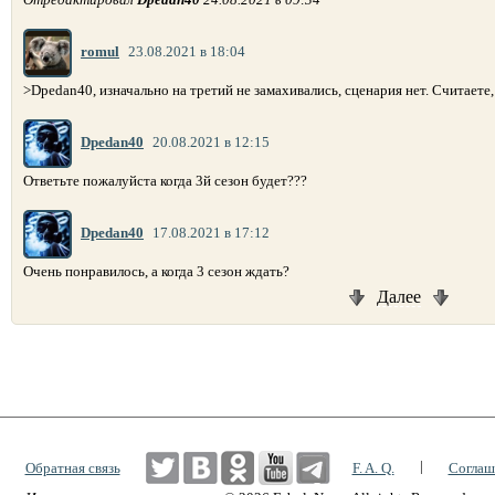
romul
23.08.2021 в 18:04
>Dpedan40, изначально на третий не замахивались, сценария нет. Считает
Dpedan40
20.08.2021 в 12:15
Ответьте пожалуйста когда 3й сезон будет???
Dpedan40
17.08.2021 в 17:12
Очень понравилось, а когда 3 сезон ждать?
Далее
|
|
Обратная связь
F. A. Q.
Соглаш