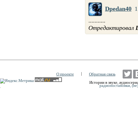
Dpedan40
1
...........
Отредактировал
|
О проекте
Обратная связь
Истории в звуке, аудиосериа
радиопостановки, (не
0:00
0:00