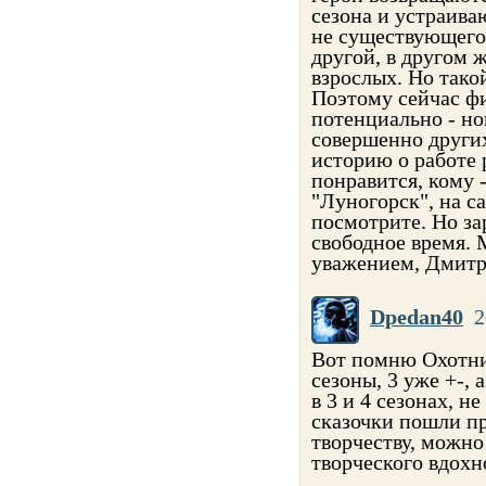
сезона и устраива
не существующего 
другой, в другом 
взрослых. Но тако
Поэтому сейчас фи
потенциально - но
совершенно других
историю о работе 
понравится, кому 
"Луногорск", на са
посмотрите. Но за
свободное время. 
уважением, Дмитр
Dpedan40
2
Вот помню Охотник
сезоны, 3 уже +-,
в 3 и 4 сезонах, н
сказочки пошли пр
творчеству, можно
творческого вдохн