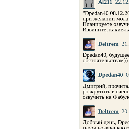
Al211
22.12
"Dpedan40 08.12.2
при желании можно
Планируете озвуч
Извините, какие-к
Deltrem
21.
Dpedan40, будущее
обстоятельствам))
Dpedan40
0
Дмитрий, прочита
розкрутить в очен
озвучить на Фабу
Deltrem
20.
Добрый день, Dpe
герои возвращают