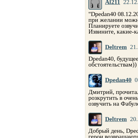
Al211
22.12
"Dpedan40 08.12.2
при желании можно
Планируете озвуч
Извините, какие-к
Deltrem
21.
Dpedan40, будущее
обстоятельствам))
Dpedan40
0
Дмитрий, прочита
розкрутить в очен
озвучить на Фабу
Deltrem
20.
Добрый день, Dpe
герои возвращают