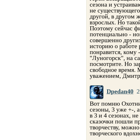
сезона и устраива
не существующего 
другой, в другом 
взрослых. Но тако
Поэтому сейчас фи
потенциально - но
совершенно других
историю о работе 
понравится, кому 
"Луногорск", на са
посмотрите. Но за
свободное время. 
уважением, Дмитр
Dpedan40
2
Вот помню Охотник
сезоны, 3 уже +-,
в 3 и 4 сезонах, н
сказочки пошли пр
творчеству, можно
творческого вдохн