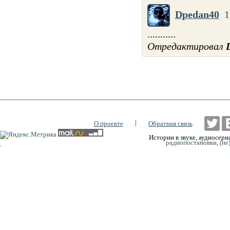
Dpedan40
1
...........
Отредактировал
|
О проекте
Обратная связь
Истории в звуке, аудиосериа
радиопостановки, (не
0:00
0:00