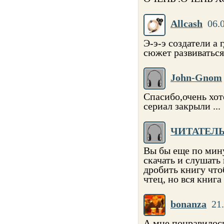
Allcash
06.
Э-э-э создатели а
сюжет развиваться
John-Gnom
Спасибо,очень хот
сериал закрыли ...
ЧИТАТЕЛЬ
Вы бы еще по мин
скачать и слушать 
дробить книгу что
чтец, но вся книга 
bonanza
21
А мне понравилось