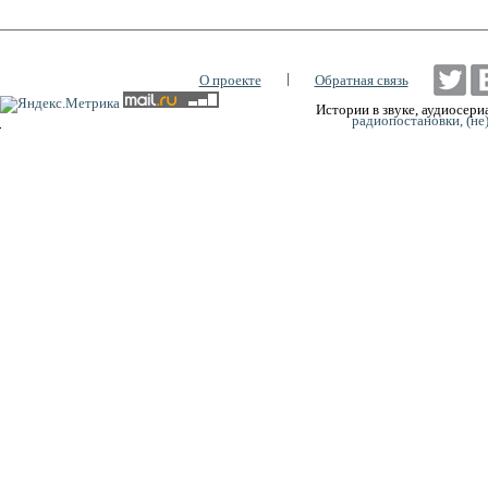
|
О проекте
Обратная связь
Истории в звуке, аудиосериа
радиопостановки, (не
0:00
0:00