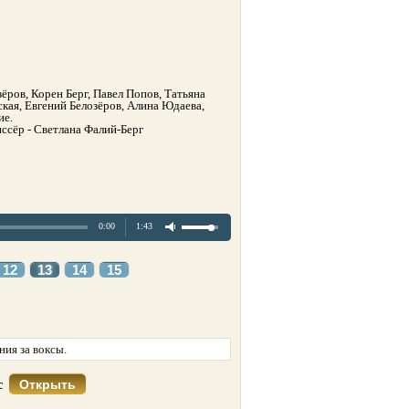
ёров, Корен Берг, Павел Попов, Татьяна
кая, Евгений Белозёров, Алина Юдаева,
ие.
иссёр - Светлана Фалий-Берг
0:00
1:43
12
13
14
15
ия за воксы.
Открыть
кс