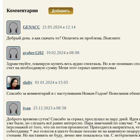
Комментарии
Добавить
GENACC
21.05.2024 в 12:14
Добрый день. а как скачать то? Оплатить не проблема..Поясните
graber1202
19.02.2024 в 08:08
Здравствуйте, планирую купить весь аудио спектакль. Но я не понимаю сео
счет на необходимую сумму Меня этот сериал заинтересовал
sfaliy
01.01.2024 в 15:05
Спасибо за комментарий и с наступившим Новым Годом! Пожелания обязат
ivan
25.12.2023 в 08:58
Доброго времени суток! Спасибо за сериал, прослушал за пару дней. Идея н
уже было, но слушать всё равно интересно. Пара замечаний по озвучке: *
персонажей от того, что он потом произносит. Приходится напрягаться, что
собеседнику * эхо голосов в шахте больше похоже не на каменную пещеру,
стенами. Но настаивать не буду, лично мне показалось так. С нетерпением