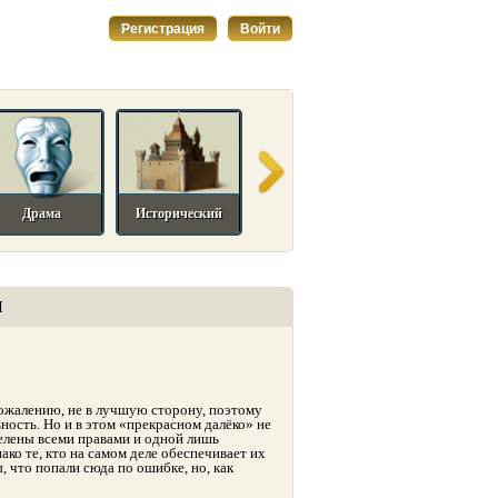
Регистрация
Войти
Драма
Исторический
Комедийный
Мелодрама
И
сожалению, не в лучшую сторону, поэтому
ность. Но и в этом «прекрасном далёко» не
делены всеми правами и одной лишь
ако те, кто на самом деле обеспечивает их
, что попали сюда по ошибке, но, как