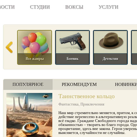
ВОСТИ
СТУДИИ
ВОКСЫ
УСЛУГИ
Все жанры
Боевик
Детектив
ПОПУЛЯРНОЕ
РЕКОМЕНДУЕМ
НОВИНК
Таинственное кольцо
Фантастика
,
Приключения
Наш мир стремительно меняется, притом, к 
действие перенесено в альтернативную реаль
всё гладко. Граждане Свободного города на
обязанностью – творить во благо города. Одн
процветание, здесь вне закона. Герои уверены
выясняется, случайности не случайны.