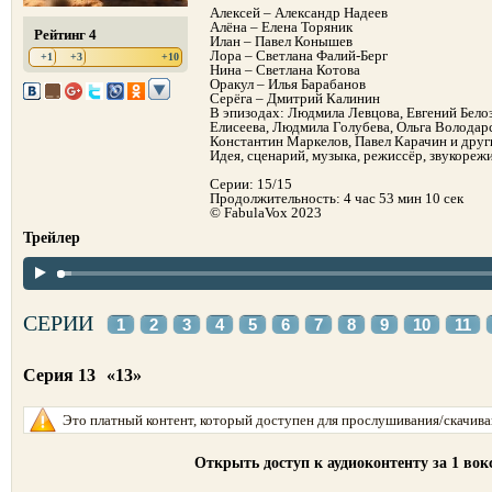
Алексей – Александр Надеев
Алёна – Елена Торяник
Рейтинг 4
Илан – Павел Конышев
Лора – Светлана Фалий-Берг
+1
+3
+10
Нина – Светлана Котова
Оракул – Илья Барабанов
Серёга – Дмитрий Калинин
В эпизодах: Людмила Левцова, Евгений Белоз
Елисеева, Людмила Голубева, Ольга Володарс
Константин Маркелов, Павел Карачин и друг
Идея, сценарий, музыка, режиссёр, звукореж
Серии: 15/15
Продолжительность: 4 час 53 мин 10 сек
© FabulaVox 2023
Трейлер
СЕРИИ
1
2
3
4
5
6
7
8
9
10
11
Серия 13
«13»
Это платный контент, который доступен для прослушивания/скачиван
Открыть доступ к аудиоконтенту за 1 во