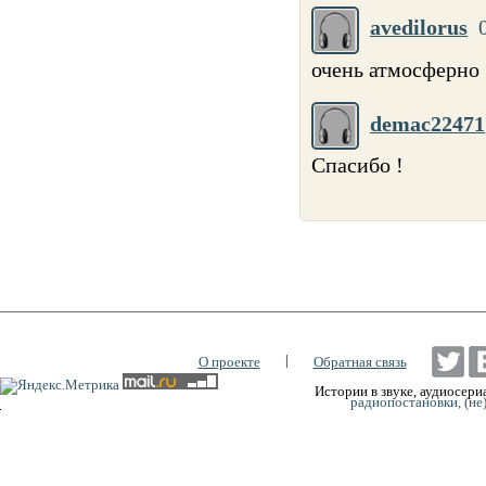
avedilorus
очень атмосферно
demac22471
Спасибо !
|
О проекте
Обратная связь
Истории в звуке, аудиосериа
радиопостановки, (не
0:00
0:00