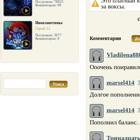
Это платный к
Послушали: 78625
за воксы.
Комментарии: 68
О
Инопланетянка
Серий: 12
Послушали: 3077
Комментарии
Комментарии: 0
До
Vladilena88
Ооочень понравило
marsel414
Долгое пополнени
marsel414
Пополнил баланс. 
Тринадцат