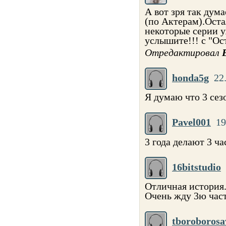
А вот зря так дум
(по Актерам).Оста
некоторые серии у
услышите!!! с "Ос
Отредактировал
honda5g
22
Я думаю что 3 сезо
Pavel001
19
3 года делают 3 ча
16bitstudio
Отличная история.
Очень жду 3ю час
tboroborosa