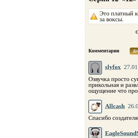
Это платный к
за воксы.
О
Комментарии
До
slyfox
27.01
Озвучка просто су
прикольная и разв
ощущение что прос
Allcash
26.
Спасибо создател
EagleSound