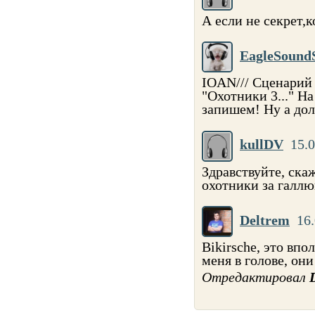
А если не секрет,к
EagleSound
IOAN/// Сценарий 
"Охотники 3..." Н
запишем! Ну а до
kullDV
15.0
Здравствуйте, ск
охотники за галл
Deltrem
16.
Bikirsche, это вп
меня в голове, они
Отредактировал