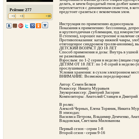
делать, и зачем бородатый гном долбит каме
переплетается с динамичным сюжетом, в кот
Рейтинг 277
предстоит сразиться с вековечным злом.
+1
+3
+10
Инструкция по применению аудиосериала
Показания к применению: бессонница, депр
и круглогодичная сублимация, зуд юмористиче
II степени), хорошее настроение и наличие 
Противопоказания: катар нижней чакры, зло
отягощенное синдромом тролля-анонима), высо
ДЕТСКИЙ ВОЗРАСТ ДО 18 ЛЕТ
Способ применения и дозы: Внутрь в ушной 
не разжевывая.
Взрослым: по 1-2 серии в неделю (лицам ста
ДЕТЯМ ОТ 18 ЛЕТ: по 1-8 серий в неделю (п
прослушивания).
Условия хранения: в сухом электронном мест
ВНИМАНИЕ: Возможна передозировка!
Автор: Семен Белков
Режиссер: Никита Муравьев
Звукорежиссер: Дмитрий Засорин
Композиторы: Анатолий Ставцев и Дмитрий
В ролях:
Алексей Черных, Елена Торяник, Никита Му
В эпизодах:
Василиса Петрова, Владимир Демченко, Анат
Владовская, Светлана Милованова
Первый сезон - серии 1-8
Второй сезон - серии 9-16