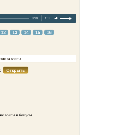
0:00
1:10
12
13
14
15
16
ия за воксы.
Открыть
кс
кие воксы и бонусы