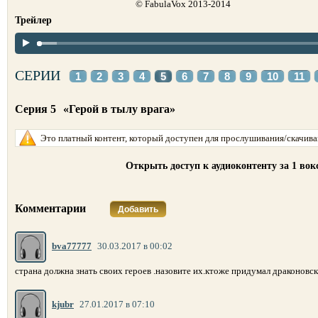
© FabulaVox 2013-2014
Трейлер
СЕРИИ
1
2
3
4
5
6
7
8
9
10
11
Серия 5
«Герой в тылу врага»
Это платный контент, который доступен для прослушивания/скачиван
Открыть доступ к аудиоконтенту за 1 во
Комментарии
Добавить
bva77777
30.03.2017 в 00:02
страна должна знать своих героев .назовите их.ктоже придумал драконовс
kjubr
27.01.2017 в 07:10