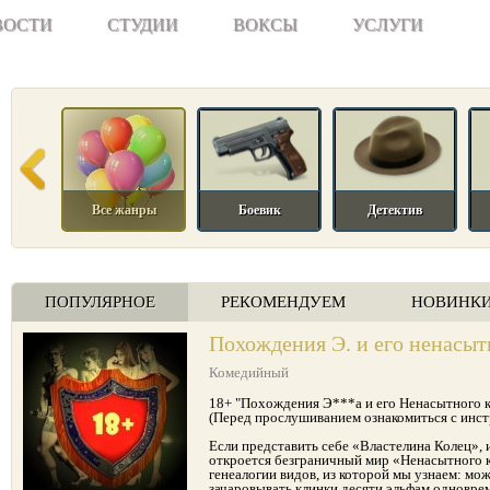
ВОСТИ
СТУДИИ
ВОКСЫ
УСЛУГИ
Все жанры
Боевик
Детектив
ПОПУЛЯРНОЕ
РЕКОМЕНДУЕМ
НОВИНК
Похождения Э. и его ненасыт
Комедийный
18+ "Похождения Э***а и его Ненасытного 
(Перед прослушиванием ознакомиться с инст
Если представить себе «Властелина Колец», 
откроется безграничный мир «Ненасытного 
генеалогии видов, из которой мы узнаем: мо
зачаровывать клинки десяти эльфам одноврем