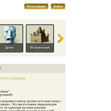
Регистрация
Войти
Драма
Исторический
Комедийный
Мелодрама
И
ного клинка
клинка"
рукцией)
и направить вектор зрения чуть ниже пояса –
клинка». Это многотомная энциклопедия
жет ли одинокая хрупкая девушка
енно, как поймать русалку и что с ней