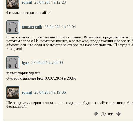
romul
25.04.2014 в 12:23
Финальная серия на сайте!
muraveynik
23.04.2014 в 22:04
Семен немного рассказал мне о своих планах. Возможно, продолжением сер
истокам эпоса о Ненасытном клинке, а возможно, продолжения и вовсе не бу
обмолвился, что если и возьмется за старое, то назовет повесть "П.: туда и
говорил))
Igor
23.04.2014 в 20:09
комментарий удалён
Отредактировал
Igor
03.07.2014 в 20:06
romul
23.04.2014 в 19:36
Шестнадцатая серия готова, но, по традиции, будет на сайте в пятницу. А п
бесплатной!
Далее