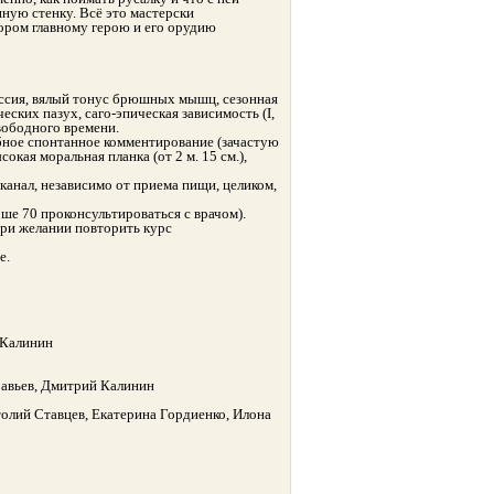
нную стенку. Всё это мастерски
ором главному герою и его орудию
ессия, вялый тонус брюшных мышц, сезонная
ских пазух, саго-эпическая зависимость (I,
свободного времени.
бное спонтанное комментирование (зачастую
кая моральная планка (от 2 м. 15 см.),
канал, независимо от приема пищи, целиком,
рше 70 проконсультироваться с врачом).
ри желании повторить курс
е.
 Калинин
равьев, Дмитрий Калинин
олий Ставцев, Екатерина Гордиенко, Илона