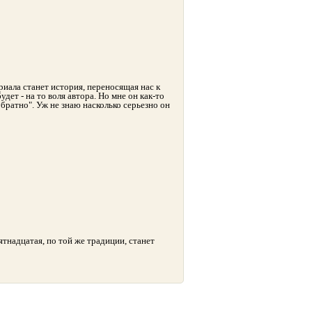
иала станет история, переносящая нас к
дет - на то воля автора. Но мне он как-то
 обратно". Уж не знаю насколько серьезно он
ятнадцатая, по той же традиции, станет