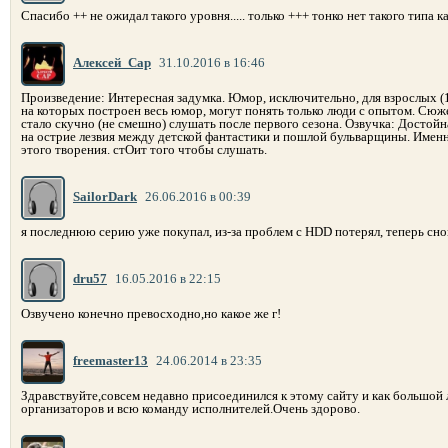
Спасибо ++ не ожидал такого уровня..... только +++ тонко нет такого типа как
Алексей_Сар
31.10.2016 в 16:46
Произведение: Интересная задумка. Юмор, исключительно, для взрослых (18
на которых построен весь юмор, могут понять только люди с опытом. Сюже
стало скучно (не смешно) слушать после первого сезона. Озвучка: Достой
на острие лезвия между детской фантастики и пошлой бульварщины. Именн
этого творения. стОит того чтобы слушать.
SailorDark
26.06.2016 в 00:39
я последнюю серию уже покупал, из-за проблем с HDD потерял, теперь сно
dru57
16.05.2016 в 22:15
Озвучено конечно превосходно,но какое же г!
freemaster13
24.06.2014 в 23:35
Здравствуйте,совсем недавно присоединился к этому сайту и как большой
организаторов и всю команду исполнителей.Очень здорово.