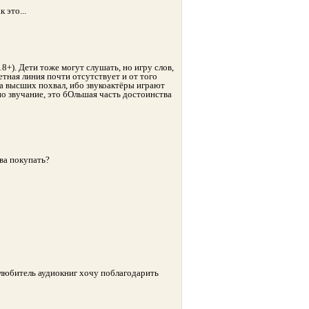
 это...
+). Дети тоже могут слушать, но игру слов,
тная линия почти отсутствует и от того
на высших похвал, ибо звукоактёры играют
о звучание, это бОльшая часть достоинства
ва покупать?
 любитель аудиокниг хочу поблагодарить