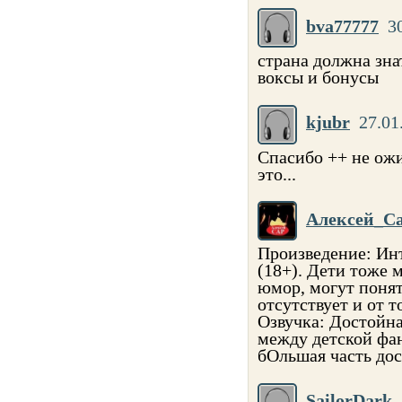
bva77777
3
страна должна зна
воксы и бонусы
kjubr
27.01
Спасибо ++ не ожид
это...
Алексей_С
Произведение: Ин
(18+). Дети тоже м
юмор, могут поня
отсутствует и от т
Озвучка: Достойна
между детской фа
бОльшая часть дос
SailorDark