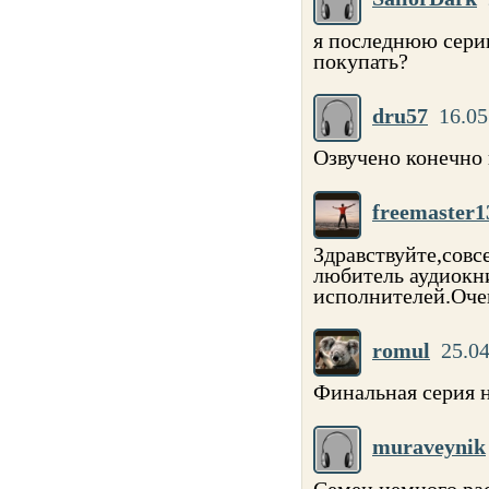
я последнюю серию
покупать?
dru57
16.05
Озвучено конечно 
freemaster1
Здравствуйте,совс
любитель аудиокни
исполнителей.Оче
romul
25.04
Финальная серия н
muraveynik
Семен немного ра