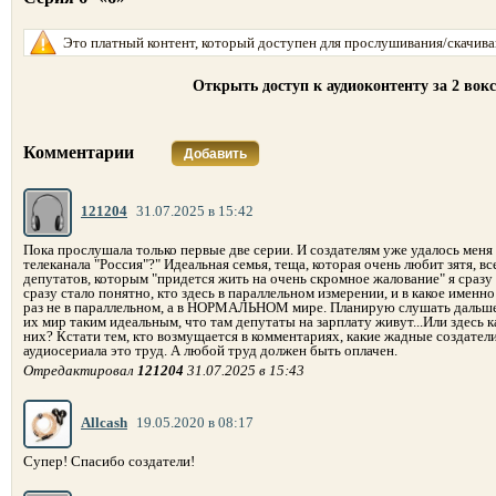
Это платный контент, который доступен для прослушивания/скачиван
Открыть доступ к аудиоконтенту за 2 вок
Комментарии
Добавить
121204
31.07.2025 в 15:42
Пока прослушала только первые две серии. И создателям уже удалось меня у
телеканала "Россия"?" Идеальная семья, теща, которая очень любит зятя, в
депутатов, которым "придется жить на очень скромное жалование" я сразу в
сразу стало понятно, кто здесь в параллельном измерении, и в какое именно
раз не в параллельном, а в НОРМАЛЬНОМ мире. Планирую слушать дальше. 
их мир таким идеальным, что там депутаты на зарплату живут...Или здесь ка
них? Кстати тем, кто возмущается в комментариях, какие жадные создатели 
аудиосериала это труд. А любой труд должен быть оплачен.
Отредактировал
121204
31.07.2025 в 15:43
Allcash
19.05.2020 в 08:17
Супер! Спасибо создатели!