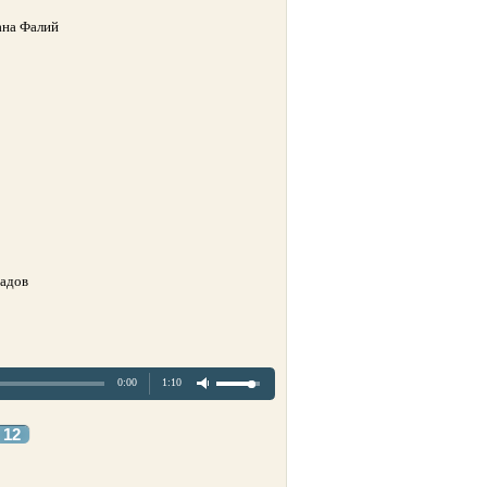
ана Фалий
радов
0:00
1:10
12