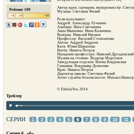
Автор идеи, сценария, звукорежиссёр: Светл
Рейтинг 109
Музыка: Светлана Фалий
+1
+3
+10
Роли исполняют:
Андрей: Александр Лучинин
Альбина: Инга Сметанина
Анна Ивановна: Инна Калинина
Валерка: Николай Наумов
Профессор: Василий Стоноженко
Антон: Андрей Андреев
Катя: Юлия Шарапова
Витёк: Никита Петров
Напарник профессора: Николай Дроздовский
Мужик на стоянке: Ведагар Моргунов
Заведующая отделом: Илона Владовская
Гаишник: Владимир Демченко
Врач: Никита Петров
Директор школы: Светлана Фалий
Агент службы безопасности: Михаил Виног
© FabulaVox 2014
Трейлер
СЕРИИ
1
2
3
4
5
6
7
8
9
10
11
Серия 6
«6»