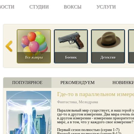
ВОСТИ
СТУДИИ
ВОКСЫ
УСЛУГИ
Все жанры
Боевик
Детектив
ПОПУЛЯРНОЕ
РЕКОМЕНДУЕМ
НОВИНК
Где-то в параллельном измер
Фантастика
,
Мелодрама
Параллельный мир существует, и наш герой у
где-то в другом измерении. Два мира очень п
в другом измерении - измерении приоритетов
мире, а в том, что у каждого свое измерение
Первый сезон полностью (серии 1-7)
Второй сезон полностью (серии 8-12)