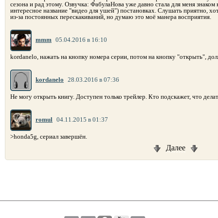
сезона и рад этому. Озвучка: ФабулаНова уже давно стала для меня знаком
интересное название "видео для ушей") постановках. Слушать приятно, хот
из-за постоянных перескакиваний, но думаю это моё манера восприятия.
mmm
05.04.2016 в 16:10
kordanelo, нажать на кнопку номера серии, потом на кнопку "открыть", дол
kordanelo
28.03.2016 в 07:36
Не могу открыть книгу. Доступен только трейлер. Кто подскажет, что дела
romul
04.11.2015 в 01:37
>honda5g, сериал завершён.
Далее