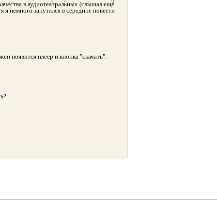
 качества в аудиотеатральных (слышал ещё
я я немного запутался в середине повести
жен появится плеер и кнопка "скачать".
ть?