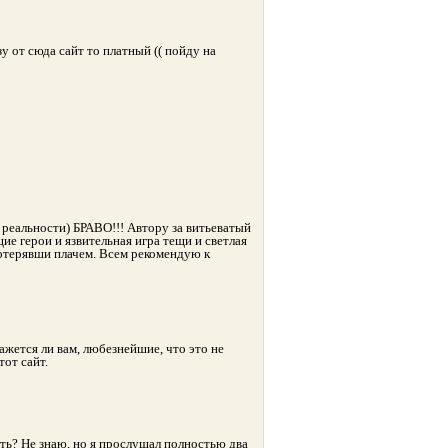
у от сюда сайт то платный (( пойду на
й реальности) БРАВО!!! Автору за витьеватый
ие герои и язвительная игра тещи и светлая
потерявши плачем. Всем рекомендую к
ажется ли вам, любезнейшие, что это не
от сайт.
ть? Не знаю, но я прослушал полностью два