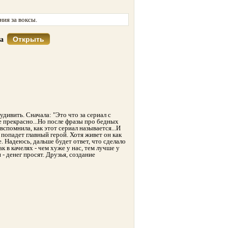
ия за воксы.
Открыть
са
дивить. Сначала: "Это что за сериал с
се прекрасно...Но после фразы про бедных
спомнила, как этот сериал называется...И
 попадет главный герой. Хотя живет он как
Надеюсь, дальше будет ответ, что сделало
к в качелях - чем хуже у нас, тем лучше у
- денег просят. Друзья, создание