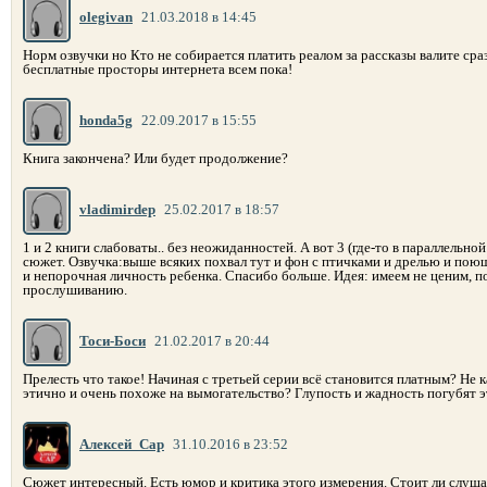
olegivan
21.03.2018 в 14:45
Норм озвучки но Кто не собирается платить реалом за рассказы валите сраз
бесплатные просторы интернета всем пока!
honda5g
22.09.2017 в 15:55
Книга закончена? Или будет продолжение?
vladimirdep
25.02.2017 в 18:57
1 и 2 книги слабоваты.. без неожиданностей. А вот 3 (где-то в параллельно
сюжет. Озвучка:выше всяких похвал тут и фон с птичками и дрелью и поющ
и непорочная личность ребенка. Спасибо больше. Идея: имеем не ценим, 
прослушиванию.
Тоси-Боси
21.02.2017 в 20:44
Прелесть что такое! Начиная с третьей серии всё становится платным? Не к
этично и очень похоже на вымогательство? Глупость и жадность погубят эт
Алексей_Сар
31.10.2016 в 23:52
Сюжет интересный. Есть юмор и критика этого измерения. Стоит ли слуша