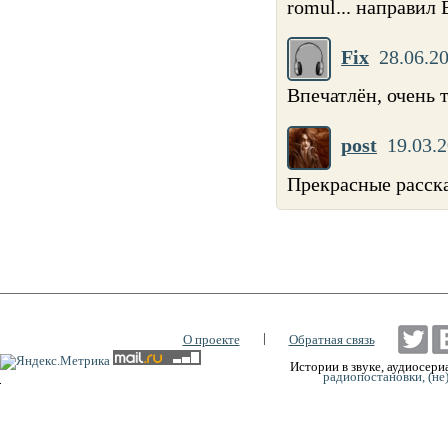
romul... направил
Fix
28.06.20
Впечатлён, очень 
post
19.03.2
Прекрасные расска
|
О проекте
Обратная связь
Истории в звуке, аудиосериа
радиопостановки, (не
0:00
0:00