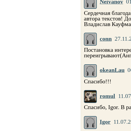
Neivanov
0
Сердечная благода
автора текстов! Д
Владислав Кауфм
conn
27.11.
Постановка интере
переигрывают(Анг
okeanLau
0
Спасибо!!!
romul
11.07
Спасибо, Igor. В р
Igor
11.07.2