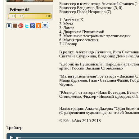
Режиссер и композитор Анатолий Ставцев (1-
Режиссер Владимир Демченко (5, 6)
Рейтинг 68
Режиссер Павел Неоронов (7)
+1
+3
+10
1. Ангелы и К
2. Муха
3. Лампа
4. Дворик на Пушкинской
5. Маленькие театральные трагикомедии
6. Магия грязелечения
7. Ювелир
В ролях: Александр Лучинин, Инга Сметанин
Светлана Скурихина, Владимир Демченко, Ан
"Дворик на Пушкинской": Народная артистка
артист России Василий Стоноженко
"Магия грязелечения": от автора - Василий 
Маша Дудакова, Галя - Светлана Фалий, Робу
Черных
"Ювелир": от автора - Илья Воеводин, Веня 
Стоноженко, Фидлер - Николай Дроздовский
Иллюстрация: Анжела Джерих "Один билет н
(С разрешения художницы, за что ей большое
© FabulaVox 2015-2018
Трейлер