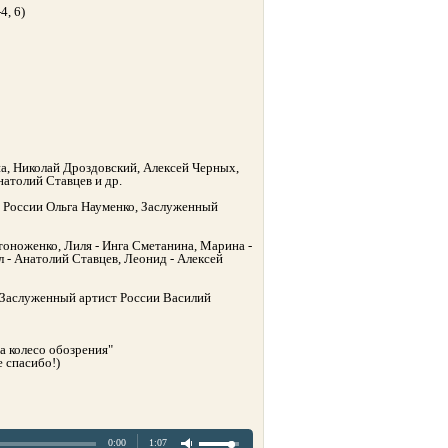
4, 6)
а, Николай Дроздовский, Алексей Черных,
атолий Ставцев и др.
 России Ольга Науменко, Заслуженный
Стоноженко, Лиля - Инга Сметанина, Марина -
л - Анатолий Ставцев, Леонид - Алексей
- Заслуженный артист России Василий
а колесо обозрения"
 спасибо!)
0:00
1:07