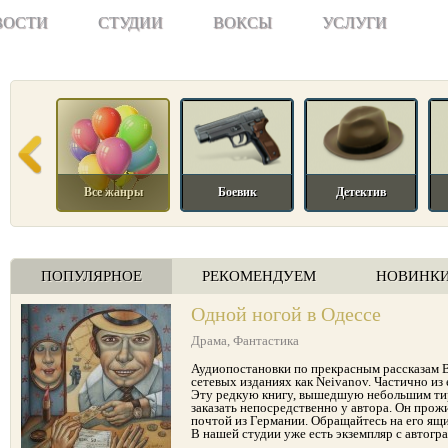
ВОСТИ
СТУДИИ
ВОКСЫ
УСЛУГИ
Все жанры
Боевик
Детектив
ПОПУЛЯРНОЕ
РЕКОМЕНДУЕМ
НОВИНК
Одной ногой в Одессе
Драма
,
Фантастика
Аудиопостановки по прекрасным рассказам В
сетевых изданиях как Neivanov. Частично из 
Эту редкую книгу, вышедшую небольшим тир
заказать непосредственно у автора. Он прож
почтой из Германии. Обращайтесь на его ящик
В нашей студии уже есть экземпляр с автогр