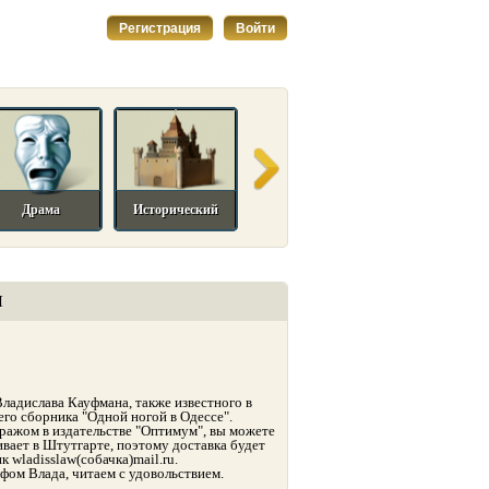
Регистрация
Войти
Драма
Исторический
Комедийный
Мелодрама
И
ладислава Кауфмана, также известного в
его сборника "Одной ногой в Одессе".
ажом в издательстве "Оптимум", вы можете
ивает в Штутгарте, поэтому доставка будет
 wladisslaw(собачка)mail.ru.
афом Влада, читаем с удовольствием.