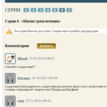
СЕРИИ
1
2
3
4
5
6
7
Серия 6
«Магия грязелечения»
Эта серия Вам не доступна. Сперва прослушайте предыдущие.
Комментарии
Добавить
Allcash
27.03.2019 в 09:07
Спасибо создателям!!!
Neivanov
01.10.2017 в 03:00
Сердечная благодарность создателям рассказов в звуке и их слушателям от
отзывы стимулируют творчество! Владислав Кауфман
conn
27.11.2015 в 08:22