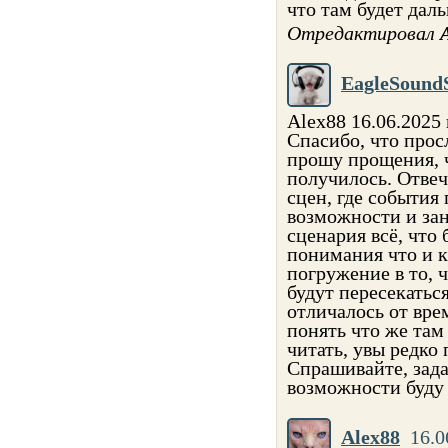
что там будет дал
Отредактировал
EagleSound
Alex88 16.06.2025
Спасибо, что прос
прошу прощения, ч
получилось. Отвеч
сцен, где события
возможности и зан
сценария всё, что
понимания что и к
погружение в то, 
будут пересекатьс
отличалось от вре
понять что же там
читать, увы редко
Спрашивайте, зада
возможности буду 
Alex88
16.0