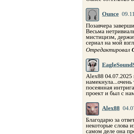
Ounce
09.1
Позавчера заверши
Весьма нетривиал
мистицизм, держи
сериал на мой взг
Отредактировал
EagleSound
Alex88 04.07.2025
намекнула...очень 
посеянная интрига
проект и был с нам
Alex88
04.0
Благодарю за отве
некоторые слова и
самом деле она пр