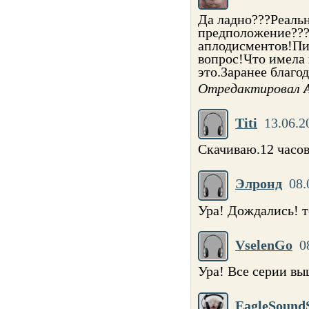
Да ладно???Реаль
предположение???И
аплодисментов!Пи
вопрос!Что имела
это.Заранее благод
Отредактировал
Titi
13.06.2
Скачиваю.12 часов
Элронд
08.
Ура! Дождались! те
VselenGo
0
Ура! Все серии в
EagleSound