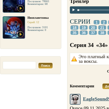
Трейлер
Послушали: 78661
Комментарии: 68
Инопланетянка
СЕРИИ
1
2
Серий: 12
18
19
20
21
Послушали: 3101
Комментарии: 0
35
36
37
38
Серия 34
«34»
Это платный к
за воксы.
О
Комментарии
До
EagleSound
Ounce 09.11.2025 