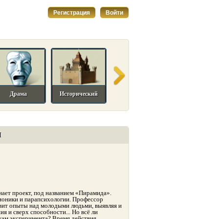
Регистрация
Войти
Драма
Исторический
Комедийный
Мелодрама
И
нает проект, под названием «Пирамида».
сионики и парапсихологии. Профессор
авит опыты над молодыми людьми, выявляя и
 и сверх способности... Но всё ли
икам эксперимента? Время действия…