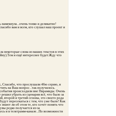
ь намекнула...очень тонко и деликатно!
 Спасибо вам и всем, кто слушал наш проект и
ла некоторые слова из ваших текстов в этих
айну).Тем и ещё интереснее будет.Жду что
x, Спасибо, что прослушали 46ю серию, и
тить на Ваш вопрос...так получилось.
е события происходили вне Пирамиды. Очень
 решил убрать из сценария всё, что было за
, второй и третий сезоны, это своего рода
будут пересекаться с тем, что уже было! Как
 знают ли об этом те, кто хочет понять что
 увы редко получается из-за
есь и в телеграмм-канале...По возможности