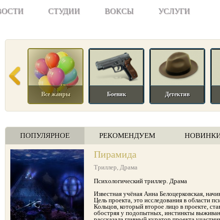
ВОСТИ
СТУДИИ
ВОКСЫ
УСЛУГИ
Все жанры
Боевик
Детектив
ПОПУЛЯРНОЕ
РЕКОМЕНДУЕМ
НОВИНК
Пирамида
Триллер
,
Драма
Психологический триллер. Драма
Известная учёная Анна Белоцерковская, начи
Цель проекта, это исследования в области п
Кольцов, который второе лицо в проекте, ст
обостряя у подопытных, инстинкты выживания
рассказала главный куратор проекта участн