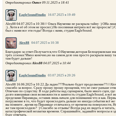
Отредактировал
Ounce
09.11.2025 в 18:41
EagleSoundStudio
16.07.2025 в 19:49
Alex88 04.07.2025 в 10:38/// Ольга Науменко не раскрыла тайну :) ОНа лиш
:)...Хотя я её об этом не просил:) Но посеянная интрига всё же проросла!:)
был с нами все эти годы! Всегда с вами, студия EagleSound.
Alex88
04.07.2025 в 10:38
Благодарю за ответ.Получается,что О.Науменко,которая Белоцерковская зна
трёх сезонах?Имхо конечно,но на самом деле она просто раскрыла вашу т
там будет дальше!
Отредактировал
Alex88
04.07.2025 в 10:44
EagleSoundStudio
03.07.2025 в 20:26
Alex88 16.06.2025 в 10:22 Да ладно???Реально будет продолжение??///Ale
спасибо за вопрос. Сразу прошу прошу прощения, что не смог раньше отве
Отвечаю по существу. В ходе работы над сценарием, было много сцен, гд
долго взвешивая свои возможности и занятость студии EagleSound, я всё же
пределами Пирамиды, оставив лишь начало для понимания что и как. Первый
погружение в то, что будет происходить дальше но иногда события всё же 
вы помните...время на Пирамиде отличалось от времени на поверхности, Но
же там происходило? :) Спасибо за отзывы! Всегда рад их видеть и читать,
катастрофической нехватки времени. Спрашивайте, задавайте вопросы и зд
буду отвечать.