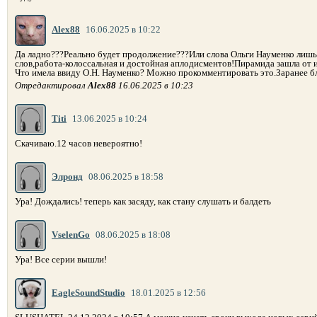
Alex88
16.06.2025 в 10:22
Да ладно???Реально будет продолжение???Или слова Ольги Науменко лиш
слов,работа-колоссальная и достойная аплодисментов!Пирамида зашла от
Что имела ввиду О.Н. Науменко? Можно прокомментировать это.Заранее бл
Отредактировал
Alex88
16.06.2025 в 10:23
Titi
13.06.2025 в 10:24
Скачиваю.12 часов невероятно!
Элронд
08.06.2025 в 18:58
Ура! Дождались! теперь как засяду, как стану слушать и балдеть
VselenGo
08.06.2025 в 18:08
Ура! Все серии вышли!
EagleSoundStudio
18.01.2025 в 12:56