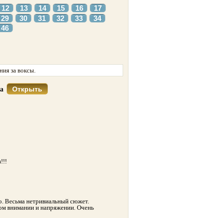
12
13
14
15
16
17
29
30
31
32
33
34
46
ия за воксы.
Открыть
са
!!!
о. Весьма нетривиальный сюжет.
ом внимании и напряжении. Очень