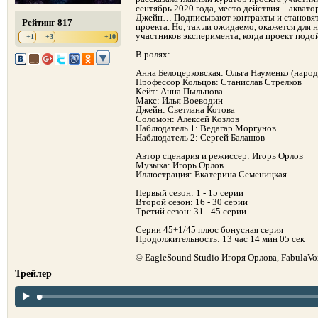
сентябрь 2020 года, место действия…акватор
Джейн… Подписывают контракты и становят
Рейтинг 817
проекта. Но, так ли ожидаемо, окажется для
участников эксперимента, когда проект подой
+1
+3
+10
В ролях:
Анна Белоцерковская: Ольга Науменко (народ
Профессор Кольцов: Станислав Стрелков
Кейт: Анна Пыльнова
Макс: Илья Воеводин
Джейн: Светлана Котова
Соломон: Алексей Козлов
Наблюдатель 1: Ведагар Моргунов
Наблюдатель 2: Сергей Балашов
Автор сценария и режиссер: Игорь Орлов
Музыка: Игорь Орлов
Иллюстрация: Екатерина Семеницкая
Первый сезон: 1 - 15 серии
Второй сезон: 16 - 30 серии
Третий сезон: 31 - 45 серии
Серии 45+1/45 плюс бонусная серия
Продолжительность: 13 час 14 мин 05 сек
© EagleSound Studio Игоря Орлова, FabulaV
Трейлер