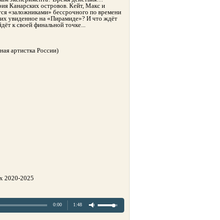
ия Канарских островов. Кейт, Макс и
ся «заложниками» бессрочного по времени
 них увиденное на «Пирамиде»? И что ждёт
дёт к своей финальной точке...
ная артистка России)
ox 2020-2025
0:00
1:48