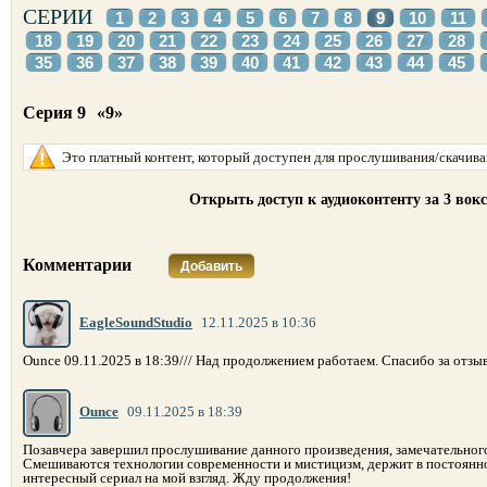
СЕРИИ
1
2
3
4
5
6
7
8
9
10
11
18
19
20
21
22
23
24
25
26
27
28
35
36
37
38
39
40
41
42
43
44
45
Серия 9
«9»
Это платный контент, который доступен для прослушивания/скачиван
Открыть доступ к аудиоконтенту за 3 вок
Комментарии
Добавить
EagleSoundStudio
12.11.2025 в 10:36
Ounce 09.11.2025 в 18:39/// Над продолжением работаем. Спасибо за отзыв
Ounce
09.11.2025 в 18:39
Позавчера завершил прослушивание данного произведения, замечательног
Смешиваются технологии современности и мистицизм, держит в постоянн
интересный сериал на мой взгляд. Жду продолжения!