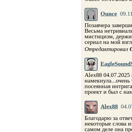
Ounce
09.1
Позавчера заверши
Весьма нетривиал
мистицизм, держи
сериал на мой взг
Отредактировал
EagleSound
Alex88 04.07.2025
намекнула...очень 
посеянная интрига
проект и был с нам
Alex88
04.0
Благодарю за отве
некоторые слова и
самом деле она пр