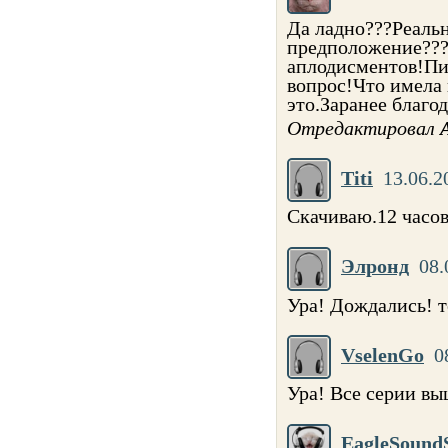
Да ладно???Реаль
предположение???И
аплодисментов!Пи
вопрос!Что имела
это.Заранее благод
Отредактировал
Titi
13.06.2
Скачиваю.12 часов
Элронд
08.
Ура! Дождались! те
VselenGo
0
Ура! Все серии в
EagleSound