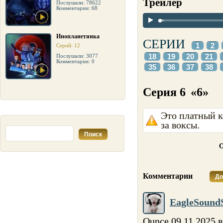
Трейлер
Послушали: 78622
Комментарии: 68
Инопланетянка
СЕРИИ
1
2
Серий: 12
18
19
20
21
Послушали: 3077
Комментарии: 0
35
36
37
38
Серия 6
«6»
Это платный к
за воксы.
О
Комментарии
До
EagleSound
Ounce 09.11.2025 