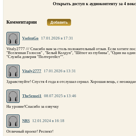
Открыть доступ к аудиоконтенту за 4 вок
Комментарии
Добавить
VselenGo
17.01.2026 в 17:31
Vitaly2777 /// Спасибо вам за столь положительный отзыв. Если хотите пос
"Вселенная Голосов" , "Белый Колдун", "Шёпот из глубины", "Один на один
"Служба доверия "Полтергейст"".
Vitaly2777
17.01.2026 в 13:31
Здравствуйте! Спустя 4 года я отслушал сериал. Хорошая вещь, с неожида
TheSensei1
08.07.2025 в 13:46
На уровне!Спасибо за озвучку
NRS
12.01.2024 в 16:18
Отличный проект! Респект!