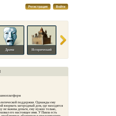
Регистрация
Войти
Драма
Исторический
Комедийный
Мелодрама
И
 киноплатформ
ологической поддержки. Однажды ему
й взорвать загородный дом, где находятся
у не важны деньги, ему нужно только,
назвал его настоящее имя. У Павла есть
их проблемных абонентов и предотвратить