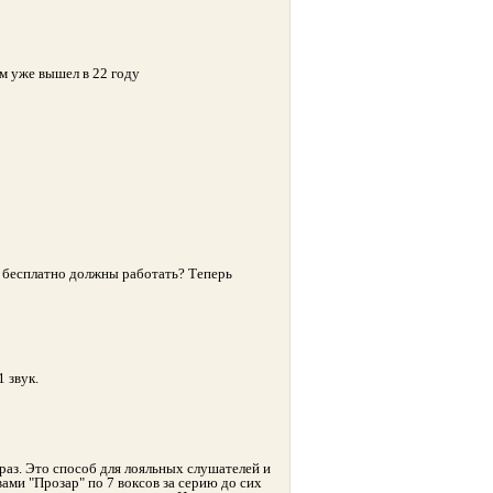
м уже вышел в 22 году
с бесплатно должны работать? Теперь
 звук.
о раз. Это способ для лояльных слушателей и
вами "Прозар" по 7 воксов за серию до сих