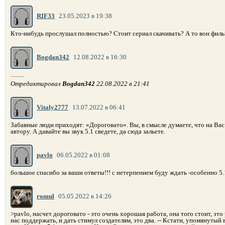
RIF33
23.05.2023 в 19:38
Кто-нибудь прослушал полностью? Стоит сериал скачивать? А то вон филь
Bogdan342
12.08.2022 в 16:30
.........
Отредактировал
Bogdan342
22.08.2022 в 21:41
Vitaly2777
13.07.2022 в 06:41
Забавные люди приходят: «Дороговато». Вы, в смысле думаете, что на Ва
автору. А давайте вы звук 5.1 сведете, да сюда зальете.
pavlo
06.05.2022 в 01:08
большое спасибо за ваши ответы!!! с нетерпением буду ждать -особенно 5.1
romul
05.05.2022 в 14:26
>pavlo, насчет дороговато - это очень хорошая работа, она того стоит, эт
нас поддержать, и дать стимул создателям, это два. -- Кстати, упомянутый 