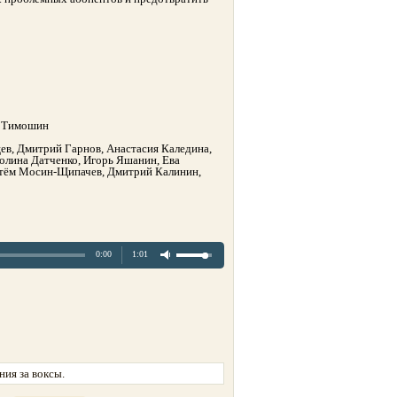
й Тимошин
цев, Дмитрий Гарнов, Анастасия Каледина,
олина Датченко, Игорь Яшанин, Ева
Артём Мосин-Щипачев, Дмитрий Калинин,
0:00
1:01
ия за воксы.