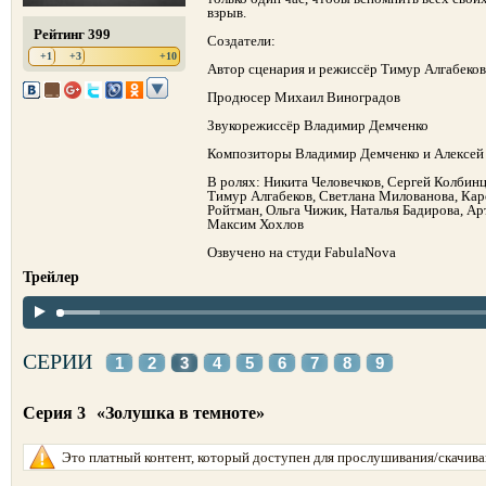
взрыв.
Рейтинг 399
Создатели:
+1
+3
+10
Автор сценария и режиссёр Тимур Алгабеков
Продюсер Михаил Виноградов
Звукорежиссёр Владимир Демченко
Композиторы Владимир Демченко и Алексе
В ролях: Никита Человечков, Сергей Колбин
Тимур Алгабеков, Светлана Милованова, Кар
Ройтман, Ольга Чижик, Наталья Бадирова, 
Максим Хохлов
Озвучено на студи FabulaNova
Трейлер
СЕРИИ
1
2
3
4
5
6
7
8
9
Серия 3
«Золушка в темноте»
Это платный контент, который доступен для прослушивания/скачиван