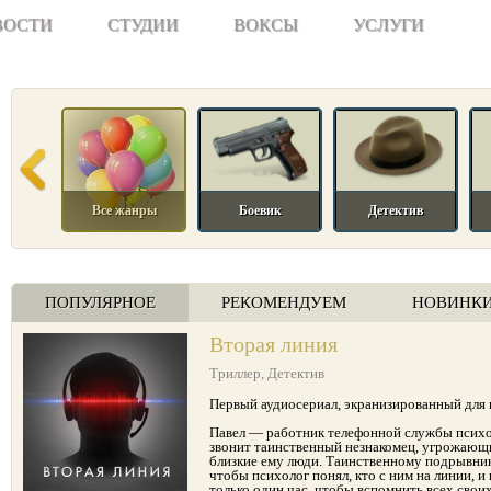
ВОСТИ
СТУДИИ
ВОКСЫ
УСЛУГИ
Все жанры
Боевик
Детектив
ПОПУЛЯРНОЕ
РЕКОМЕНДУЕМ
НОВИНК
Вторая линия
Триллер
,
Детектив
Первый аудиосериал, экранизированный для
Павел — работник телефонной службы псих
звонит таинственный незнакомец, угрожающи
близкие ему люди. Таинственному подрывник
чтобы психолог понял, кто с ним на линии, и 
только один час, чтобы вспомнить всех сво