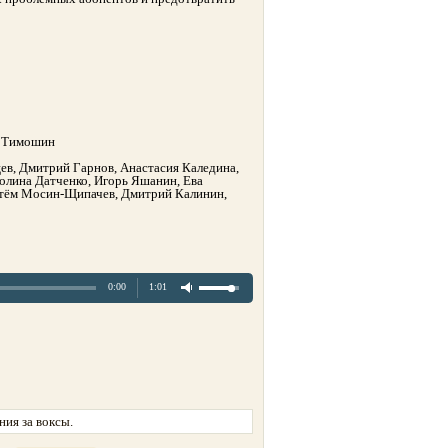
й Тимошин
цев, Дмитрий Гарнов, Анастасия Каледина,
олина Датченко, Игорь Яшанин, Ева
Артём Мосин-Щипачев, Дмитрий Калинин,
0:00
1:01
ия за воксы.