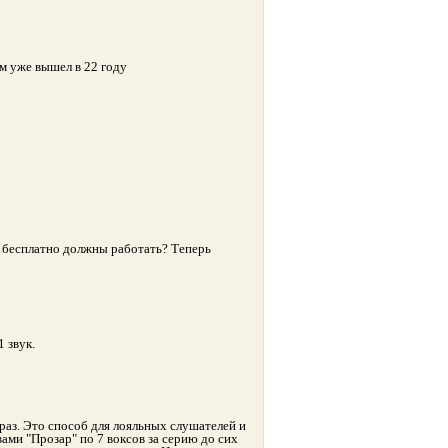
м уже вышел в 22 году
с бесплатно должны работать? Теперь
 звук.
о раз. Это способ для лояльных слушателей и
вами "Прозар" по 7 воксов за серию до сих