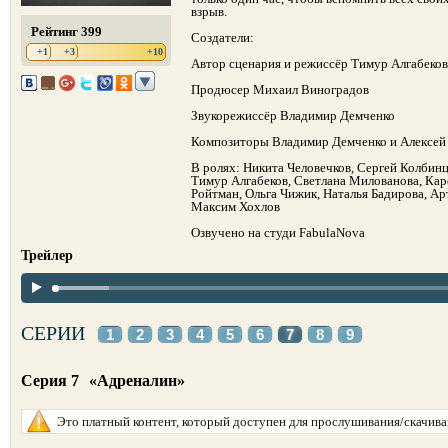
взрыв.
Рейтинг 399
Создатели:
+1
+3
+10
Автор сценария и режиссёр Тимур Алгабеков
Продюсер Михаил Виноградов
Звукорежиссёр Владимир Демченко
Композиторы Владимир Демченко и Алексе
В ролях: Никита Человечков, Сергей Колбин
Тимур Алгабеков, Светлана Милованова, Кар
Ройтман, Ольга Чижик, Наталья Бадирова, 
Максим Хохлов
Озвучено на студи FabulaNova
Трейлер
СЕРИИ
1
2
3
4
5
6
7
8
9
Серия 7
«Адреналин»
Это платный контент, который доступен для прослушивания/скачиван