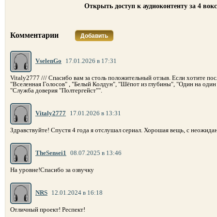
Открыть доступ к аудиоконтенту за 4 вок
Комментарии
Добавить
VselenGo
17.01.2026 в 17:31
Vitaly2777 /// Спасибо вам за столь положительный отзыв. Если хотите пос
"Вселенная Голосов" , "Белый Колдун", "Шёпот из глубины", "Один на один
"Служба доверия "Полтергейст"".
Vitaly2777
17.01.2026 в 13:31
Здравствуйте! Спустя 4 года я отслушал сериал. Хорошая вещь, с неожида
TheSensei1
08.07.2025 в 13:46
На уровне!Спасибо за озвучку
NRS
12.01.2024 в 16:18
Отличный проект! Респект!