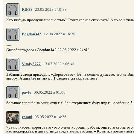
RIF33
23.05.2023 в 19:38
Кто-нибудь прослушал полностью? Стоит сериал скачивать? А то вон филь
Bogdan342
12.08.2022 в 16:30
.........
Отредактировал
Bogdan342
22.08.2022 в 21:41
Vitaly2777
13.07.2022 в 06:41
Забавные люди приходят: «Дороговато». Вы, в смысле думаете, что на Ва
автору. А давайте вы звук 5.1 сведете, да сюда зальете.
pavlo
06.05.2022 в 01:08
большое спасибо за ваши ответы!!! с нетерпением буду ждать -особенно 5.1
romul
05.05.2022 в 14:26
>pavlo, насчет дороговато - это очень хорошая работа, она того стоит, эт
нас поддержать, и дать стимул создателям, это два. -- Кстати, упомянутый 