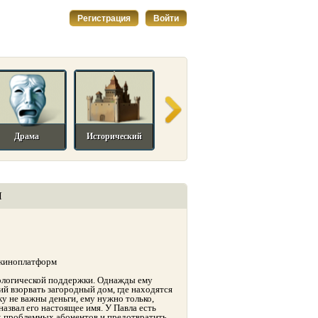
Регистрация
Войти
Драма
Исторический
Комедийный
Мелодрама
И
 киноплатформ
ологической поддержки. Однажды ему
й взорвать загородный дом, где находятся
у не важны деньги, ему нужно только,
назвал его настоящее имя. У Павла есть
их проблемных абонентов и предотвратить