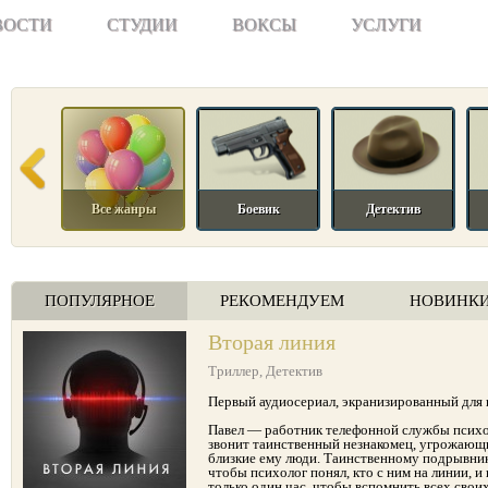
ВОСТИ
СТУДИИ
ВОКСЫ
УСЛУГИ
Все жанры
Боевик
Детектив
ПОПУЛЯРНОЕ
РЕКОМЕНДУЕМ
НОВИНК
Вторая линия
Триллер
,
Детектив
Первый аудиосериал, экранизированный для
Павел — работник телефонной службы псих
звонит таинственный незнакомец, угрожающи
близкие ему люди. Таинственному подрывник
чтобы психолог понял, кто с ним на линии, и 
только один час, чтобы вспомнить всех сво