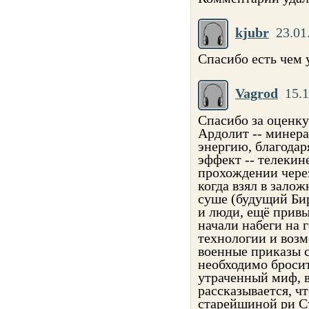
kjubr
23.01
Спасибо есть чем 
Vagrod
15.1
Спасибо за оценку 
Ардолит -- минера
энергию, благодар
эффект -- телекин
прохождении через
когда взял в зало
суше (будущий Бир
и люди, ещё привы
начали набеги на г
технологии и возм
военные приказы с
необходимо броси
утраченный миф, в
рассказывается, ч
старейшиной ри Су