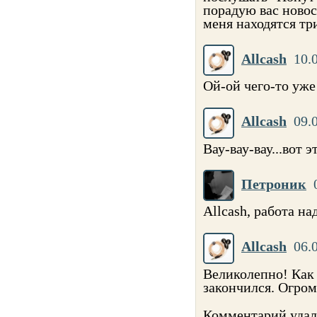
порадую вас новост
меня находятся три
Allcash
10.
Ой-ой чего-то уже
Allcash
09.
Вау-вау-вау...вот 
Петроник
Allcash, работа н
Allcash
06.
Великолепно! Как 
закончился. Огром
Комментарий удал