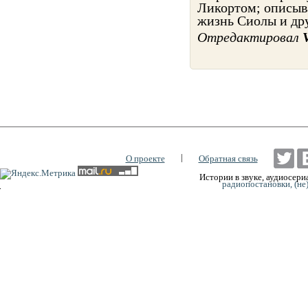
Ликортом; описыва
жизнь Сиолы и др
Отредактировал
|
О проекте
Обратная связь
Истории в звуке, аудиосериа
радиопостановки, (не
0:00
0:00