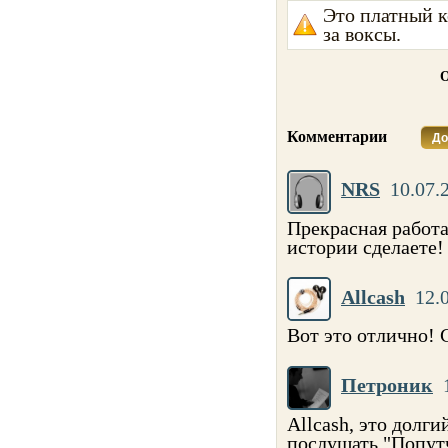
Это платный к
за воксы.
О
Комментарии
До
NRS
10.07.
Прекрасная работ
истории сделаете!
Allcash
12.
Вот это отлично! 
Петроник
Allcash, это долг
послушать "Попутч