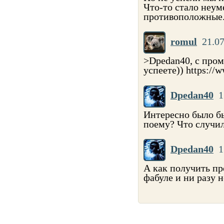
Что-то стало неум
противоположные. 
romul
21.07
>Dpedan40, с пром
успеете)) https://
Dpedan40
1
Интересно было бы
поему? Что случил
Dpedan40
1
А как получить пр
фабуле и ни разу н