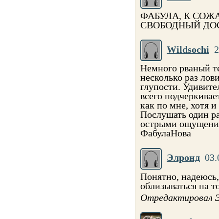
ФАБУЛА, К СОЖ
СВОБОДНЫЙ ДО
Wildsochi
2
Немного рваный т
несколько раз лов
глупости. Удивите
всего подчеркивае
как по мне, хотя и
Послушать один ра
острыми ощущения
ФабулаНова
Элронд
03.
Понятно, надеюсь,
облизываться на то
Отредактировал