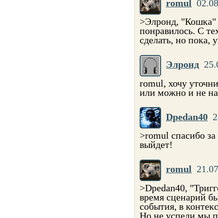
romul
02.08
>Элронд, "Кошка" 
понравилось. С те
сделать, но пока, 
Элронд
25.
romul, хочу уточни
или можно и не на
Dpedan40
2
>romul спасибо за 
выйдет!
romul
21.07
>Dpedan40, "Тригге
время сценарий бы
события, в контекс
Но не успели мы п