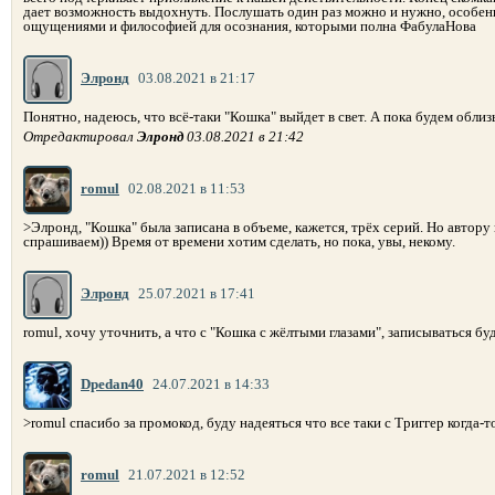
дает возможность выдохнуть. Послушать один раз можно и нужно, особен
ощущениями и философией для осознания, которыми полна ФабулаНова
Элронд
03.08.2021 в 21:17
Понятно, надеюсь, что всё-таки "Кошка" выйдет в свет. А пока будем облизы
Отредактировал
Элронд
03.08.2021 в 21:42
romul
02.08.2021 в 11:53
>Элронд, "Кошка" была записана в объеме, кажется, трёх серий. Но автору
спрашиваем)) Время от времени хотим сделать, но пока, увы, некому.
Элронд
25.07.2021 в 17:41
romul, хочу уточнить, а что с "Кошка с жёлтыми глазами", записываться бу
Dpedan40
24.07.2021 в 14:33
>romul спасибо за промокод, буду надеяться что все таки с Триггер когда-т
romul
21.07.2021 в 12:52