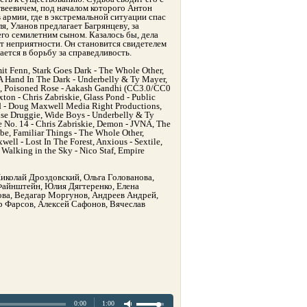
еевичем, под началом которого Антон
 армии, где в экстремальной ситуации спас
я, Уланов предлагает Багрянцеву, за
его семилетним сыном. Казалось бы, дела
ют неприятности. Он становится свидетелем
ается в борьбу за справедливость.
 Fenn, Stark Goes Dark - The Whole Other,
A Hand In The Dark - Underbelly & Ty Mayer,
ie, Poisoned Rose - Aakash Gandhi (CC3.0/CC0
on - Chris Zabriskie, Glass Pond - Public
d - Doug Maxwell Media Right Productions,
use Druggie, Wide Boys - Underbelly & Ty
e No. 14 - Chris Zabriskie, Demon - JVNA, The
be, Familiar Things - The Whole Other,
ll - Lost In The Forest, Anxious - Sextile,
 Walking in the Sky - Nico Staf, Empire
иколай Дроздовский, Ольга Голованова,
айнштейн, Юлия Дягтеренко, Елена
ова, Ведагар Моргунов, Андреев Андрей,
 Фарсов, Алексей Сафонов, Вячеслав
0:00
1:00