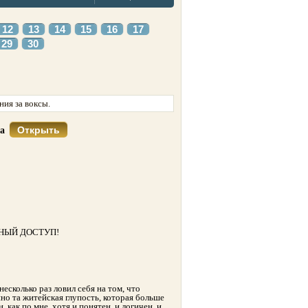
12
13
14
15
16
17
29
30
ия за воксы.
Открыть
са
НЫЙ ДОСТУП!
сколько раз ловил себя на том, что
но та житейская глупость, которая больше
как по мне, хотя и понятен, и логичен, и