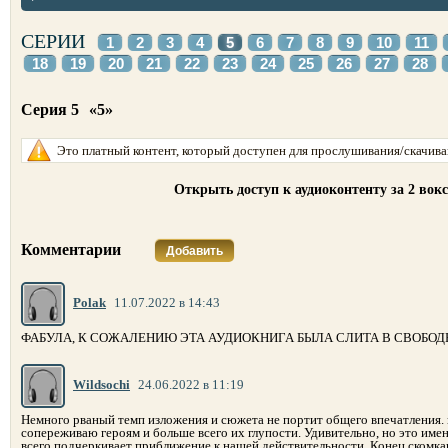
СЕРИИ
1
2
3
4
5
6
7
8
9
10
11
18
19
20
21
22
23
24
25
26
27
28
Серия 5
«5»
Это платный контент, который доступен для прослушивания/скачиван
Открыть доступ к аудиоконтенту за 2 вок
Комментарии
Добавить
Polak
11.07.2022 в 14:43
ФАБУЛА, К СОЖАЛЕНИЮ ЭТА АУДИОКНИГА БЫЛА СЛИТА В СВОБОД
Wildsochi
24.06.2022 в 11:19
Немного рваный темп изложения и сюжета не портит общего впечатления. не
сопереживаю героям и больше всего их глупости. Удивительно, но это имен
всего подчеркивает приближение к нашей действительности. Конец скомкан, 