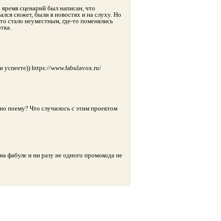
е время сценарий был написан, что
вался сюжет, были в новостях и на слуху. Но
-то стало неуместным, где-то поменялись
тка.
 успеете)) https://www.fabulavox.ru/
 но поему? Что случилось с этим проектом
на фабуле и ни разу не одного промокода не