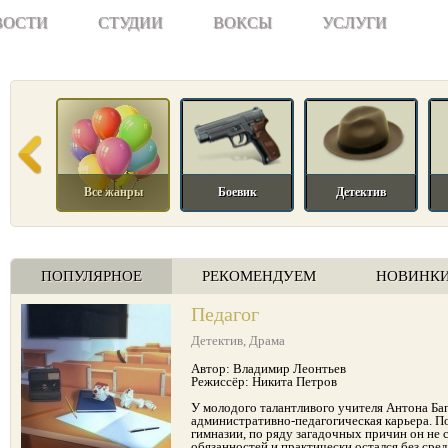
ВОСТИ
СТУДИИ
ВОКСЫ
УСЛУГИ
Все жанры
Боевик
Детектив
ПОПУЛЯРНОЕ
РЕКОМЕНДУЕМ
НОВИНК
Педагог
Детектив
,
Драма
Автор: Владимир Леонтьев
Режиссёр: Никита Петров
У молодого талантливого учителя Антона Баг
административно-педагогическая карьера. П
гимназии, по ряду загадочных причин он не 
обязанностей и практически остался без сред