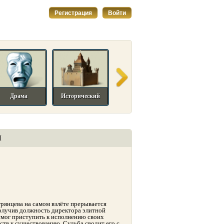
Регистрация
Войти
Драма
Исторический
Комедийный
Мелодрама
И
рянцева на самом взлёте прерывается
олучив должность директора элитной
смог приступить к исполнению своих
ств к существованию. Судьба сводит его с