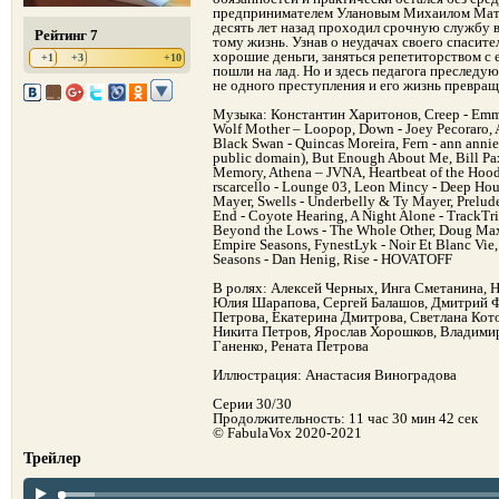
предпринимателем Улановым Михаилом Матв
десять лет назад проходил срочную службу в
Рейтинг 7
тому жизнь. Узнав о неудачах своего спасител
хорошие деньги, заняться репетиторством с 
+1
+3
+10
пошли на лад. Но и здесь педагога преследу
не одного преступления и его жизнь превращ
Музыка: Константин Харитонов, Creep - Emmit
Wolf Mother – Loopop, Down - Joey Pecoraro, 
Black Swan - Quincas Moreira, Fern - ann ann
public domain), But Enough About Me, Bill Paxt
Memory, Athena – JVNA, Heartbeat of the Hoo
rscarcello - Lounge 03, Leon Mincy - Deep Ho
Mayer, Swells - Underbelly & Ty Mayer, Prelud
End - Coyote Hearing, A Night Alone - TrackTri
Beyond the Lows - The Whole Other, Doug Maxwe
Empire Seasons, FynestLyk - Noir Et Blanc Vie,
Seasons - Dan Henig, Rise - HOVATOFF
В ролях: Алексей Черных, Инга Сметанина, Н
Юлия Шарапова, Сергей Балашов, Дмитрий Ф
Петрова, Екатерина Дмитрова, Светлана Кот
Никита Петров, Ярослав Хорошков, Владимир
Ганенко, Рената Петрова
Иллюстрация: Анастасия Виноградова
Серии 30/30
Продолжительность: 11 час 30 мин 42 сек
© FabulaVox 2020-2021
Трейлер