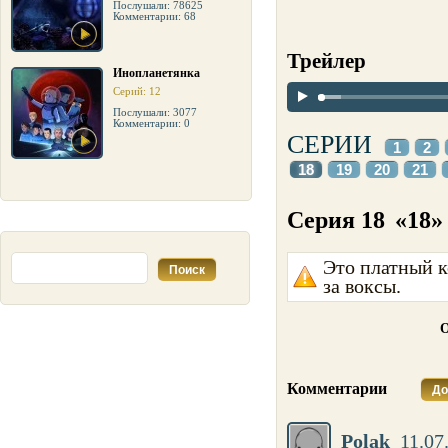
Послушали: 78625
Комментарии: 68
Трейлер
Инопланетянка
Серий: 12
Послушали: 3077
Комментарии: 0
СЕРИИ
1
2
18
19
20
21
Серия 18
«18»
Это платный к
за воксы.
О
Комментарии
До
Polak
11.07