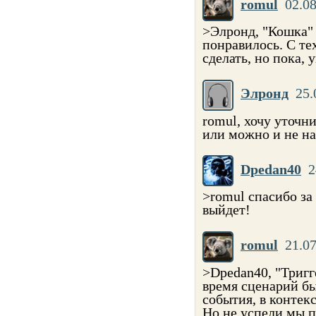
romul
02.08
>Элронд, "Кошка" 
понравилось. С те
сделать, но пока, 
Элронд
25.
romul, хочу уточни
или можно и не на
Dpedan40
2
>romul спасибо за 
выйдет!
romul
21.07
>Dpedan40, "Тригге
время сценарий бы
события, в контекс
Но не успели мы п