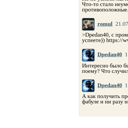
Что-то стало неум
противоположные. 
romul
21.07
>Dpedan40, с пром
успеете)) https://
Dpedan40
1
Интересно было бы
поему? Что случил
Dpedan40
1
А как получить пр
фабуле и ни разу н