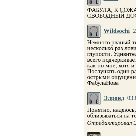
ФАБУЛА, К СОЖ
СВОБОДНЫЙ ДО
Wildsochi
2
Немного рваный т
несколько раз лов
глупости. Удивите
всего подчеркивае
как по мне, хотя и
Послушать один ра
острыми ощущения
ФабулаНова
Элронд
03.
Понятно, надеюсь,
облизываться на то
Отредактировал