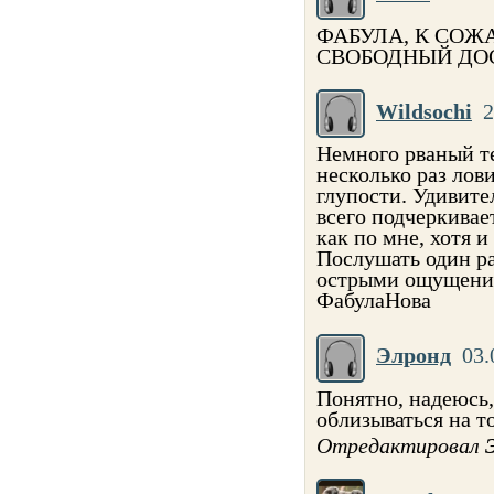
ФАБУЛА, К СОЖ
СВОБОДНЫЙ ДО
Wildsochi
2
Немного рваный т
несколько раз лов
глупости. Удивите
всего подчеркивае
как по мне, хотя и
Послушать один ра
острыми ощущения
ФабулаНова
Элронд
03.
Понятно, надеюсь,
облизываться на то
Отредактировал