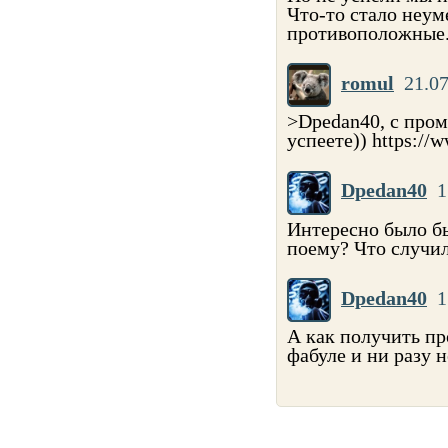
Что-то стало неум
противоположные. 
romul
21.07
>Dpedan40, с пром
успеете)) https://
Dpedan40
1
Интересно было бы
поему? Что случил
Dpedan40
1
А как получить пр
фабуле и ни разу н