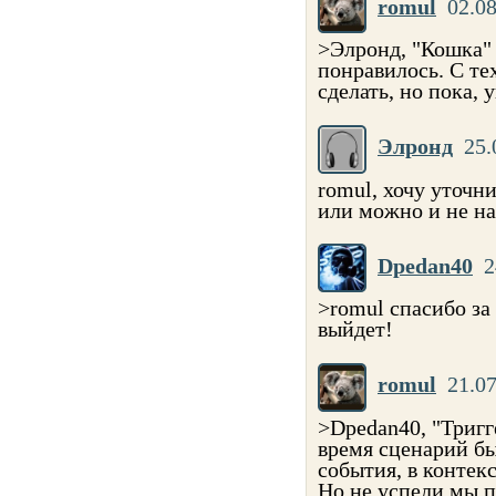
romul
02.08
>Элронд, "Кошка" 
понравилось. С те
сделать, но пока, 
Элронд
25.
romul, хочу уточни
или можно и не на
Dpedan40
2
>romul спасибо за 
выйдет!
romul
21.07
>Dpedan40, "Тригге
время сценарий бы
события, в контекс
Но не успели мы п