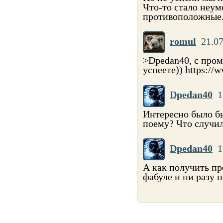
Что-то стало неум
противоположные. 
romul
21.07
>Dpedan40, с пром
успеете)) https://
Dpedan40
1
Интересно было бы
поему? Что случил
Dpedan40
1
А как получить пр
фабуле и ни разу н