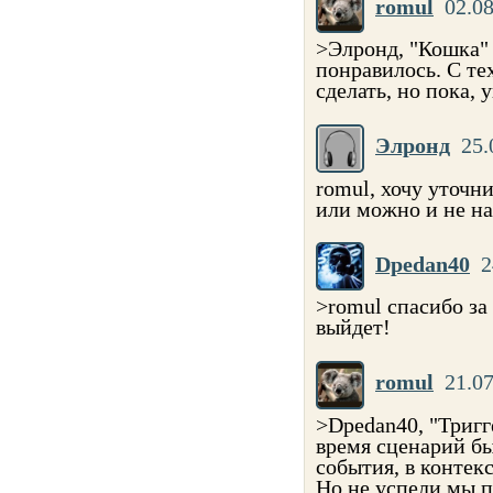
romul
02.08
>Элронд, "Кошка" 
понравилось. С те
сделать, но пока, 
Элронд
25.
romul, хочу уточни
или можно и не на
Dpedan40
2
>romul спасибо за 
выйдет!
romul
21.07
>Dpedan40, "Тригге
время сценарий бы
события, в контекс
Но не успели мы п