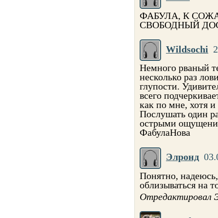
ФАБУЛА, К СОЖ
СВОБОДНЫЙ ДО
Wildsochi
2
Немного рваный т
несколько раз лов
глупости. Удивите
всего подчеркивае
как по мне, хотя и
Послушать один ра
острыми ощущения
ФабулаНова
Элронд
03.
Понятно, надеюсь,
облизываться на то
Отредактировал