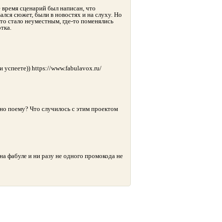
е время сценарий был написан, что
вался сюжет, были в новостях и на слуху. Но
-то стало неуместным, где-то поменялись
тка.
 успеете)) https://www.fabulavox.ru/
 но поему? Что случилось с этим проектом
на фабуле и ни разу не одного промокода не