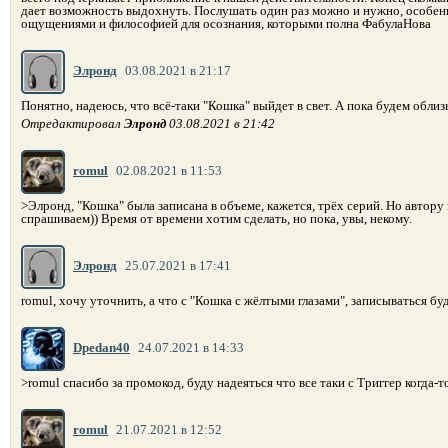
дает возможность выдохнуть. Послушать один раз можно и нужно, особен
ощущениями и философией для осознания, которыми полна ФабулаНова
Элронд
03.08.2021 в 21:17
Понятно, надеюсь, что всё-таки "Кошка" выйдет в свет. А пока будем облизы
Отредактировал
Элронд
03.08.2021 в 21:42
romul
02.08.2021 в 11:53
>Элронд, "Кошка" была записана в объеме, кажется, трёх серий. Но автору
спрашиваем)) Время от времени хотим сделать, но пока, увы, некому.
Элронд
25.07.2021 в 17:41
romul, хочу уточнить, а что с "Кошка с жёлтыми глазами", записываться бу
Dpedan40
24.07.2021 в 14:33
>romul спасибо за промокод, буду надеяться что все таки с Триггер когда-т
romul
21.07.2021 в 12:52