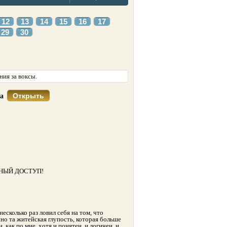
12
13
14
15
16
17
29
30
ия за воксы.
Открыть
са
НЫЙ ДОСТУП!
сколько раз ловил себя на том, что
но та житейская глупость, которая больше
как по мне, хотя и понятен, и логичен, и