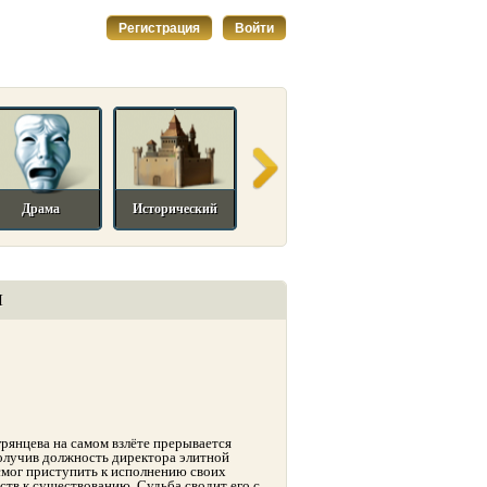
Регистрация
Войти
Драма
Исторический
Комедийный
Мелодрама
И
рянцева на самом взлёте прерывается
олучив должность директора элитной
смог приступить к исполнению своих
ств к существованию. Судьба сводит его с