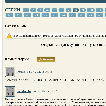
СЕРИИ
1
2
3
4
5
6
7
8
9
10
11
18
19
20
21
22
23
24
25
26
27
28
Серия 8
«8»
Это платный контент, который доступен для прослушивания/скачиван
Открыть доступ к аудиоконтенту за 2 вок
Комментарии
Добавить
Polak
11.07.2022 в 14:43
ФАБУЛА, К СОЖАЛЕНИЮ ЭТА АУДИОКНИГА БЫЛА СЛИТА В СВОБОД
Wildsochi
24.06.2022 в 11:19
Немного рваный темп изложения и сюжета не портит общего впечатления. не
сопереживаю героям и больше всего их глупости. Удивительно, но это имен
всего подчеркивает приближение к нашей действительности. Конец скомкан, 