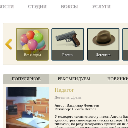
ВОСТИ
СТУДИИ
ВОКСЫ
УСЛУГИ
Все жанры
Боевик
Детектив
ПОПУЛЯРНОЕ
РЕКОМЕНДУЕМ
НОВИНК
Педагог
Детектив
,
Драма
Автор: Владимир Леонтьев
Режиссёр: Никита Петров
У молодого талантливого учителя Антона Баг
административно-педагогическая карьера. П
гимназии, по ряду загадочных причин он не 
обязанностей и практически остался без сред