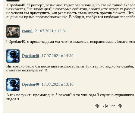
>Dpedan40, "Триггер", возможно, будет реализован, но это не точно. В сво
называется, "на злобу дня", некоторые события, в контексте которых разви
не успели мы приступить, как реальность стала играть против сюжета. Что
оценки на прямо противоположные. В общем, требуется глубокая перерабо
romul
21.07.2021 в 12:31
>Dpedan40, с промо-кодами мы что-то зажались, исправляемся. Ловите, если
Dpedan40
17.07.2021 в 14:59
Интересно было бы послушать аудиосериалы Триггер, но видно не судьба,
ответьте пожалуйста!!!!
Dpedan40
17.07.2021 в 13:16
А как получить промокод на 5 воксов? А то уже года 3 слушаю аудиокниги 
видел :(
Далее