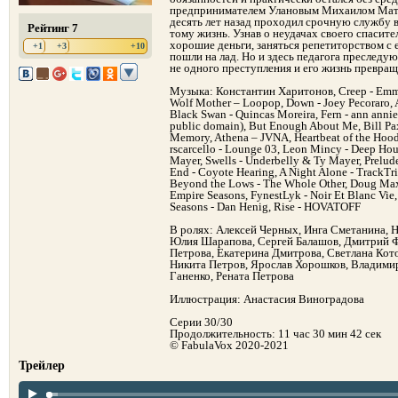
предпринимателем Улановым Михаилом Матв
десять лет назад проходил срочную службу в
Рейтинг 7
тому жизнь. Узнав о неудачах своего спасител
хорошие деньги, заняться репетиторством с 
+1
+3
+10
пошли на лад. Но и здесь педагога преследу
не одного преступления и его жизнь превращ
Музыка: Константин Харитонов, Creep - Emmit
Wolf Mother – Loopop, Down - Joey Pecoraro, 
Black Swan - Quincas Moreira, Fern - ann ann
public domain), But Enough About Me, Bill Paxt
Memory, Athena – JVNA, Heartbeat of the Hoo
rscarcello - Lounge 03, Leon Mincy - Deep Ho
Mayer, Swells - Underbelly & Ty Mayer, Prelud
End - Coyote Hearing, A Night Alone - TrackTri
Beyond the Lows - The Whole Other, Doug Maxwe
Empire Seasons, FynestLyk - Noir Et Blanc Vie,
Seasons - Dan Henig, Rise - HOVATOFF
В ролях: Алексей Черных, Инга Сметанина, Н
Юлия Шарапова, Сергей Балашов, Дмитрий Ф
Петрова, Екатерина Дмитрова, Светлана Кот
Никита Петров, Ярослав Хорошков, Владимир
Ганенко, Рената Петрова
Иллюстрация: Анастасия Виноградова
Серии 30/30
Продолжительность: 11 час 30 мин 42 сек
© FabulaVox 2020-2021
Трейлер