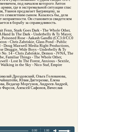
еевичем, под началом которого Антон
 армии, где в экстремальной ситуации спас
я, Уланов предлагает Багрянцеву, за
его семилетним сыном. Казалось бы, дела
ют неприятности. Он становится свидетелем
ается в борьбу за справедливость.
 Fenn, Stark Goes Dark - The Whole Other,
A Hand In The Dark - Underbelly & Ty Mayer,
ie, Poisoned Rose - Aakash Gandhi (CC3.0/CC0
on - Chris Zabriskie, Glass Pond - Public
d - Doug Maxwell Media Right Productions,
use Druggie, Wide Boys - Underbelly & Ty
e No. 14 - Chris Zabriskie, Demon - JVNA, The
be, Familiar Things - The Whole Other,
ll - Lost In The Forest, Anxious - Sextile,
 Walking in the Sky - Nico Staf, Empire
иколай Дроздовский, Ольга Голованова,
айнштейн, Юлия Дягтеренко, Елена
ова, Ведагар Моргунов, Андреев Андрей,
 Фарсов, Алексей Сафонов, Вячеслав
0:00
1:00